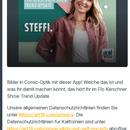
play_arrow
Bilder in Comic-Optik mit dieser App!
Bilder in Comic-Optik mit dieser App! Welche das ist und
was ihr damit machen könnt, das hört ihr im Flo Kerschner
00:00
01:16
Show Trend Update
Unsere allgemeinen Datenschutzrichtlinien finden Sie
unter
https://art19.com/privacy
. Die
Datenschutzrichtlinien für Kalifornien sind unter
https://art19.com/privacy#do-not-sell-my-info
abrufbar.