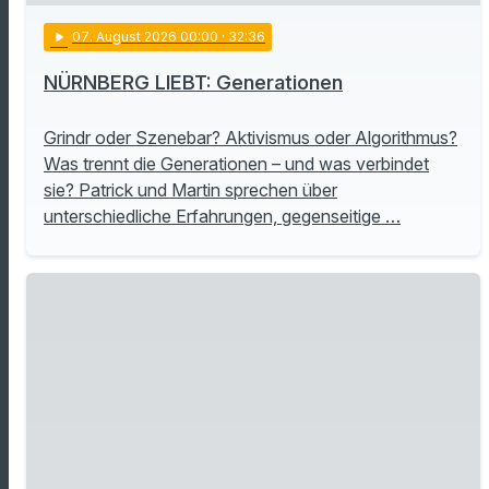
play_arrow
07
. August 2026 00:00
· 32:36
NÜRNBERG LIEBT: Generationen
Grindr oder Szenebar? Aktivismus oder Algorithmus?
Was trennt die Generationen – und was verbindet
sie? Patrick und Martin sprechen über
unterschiedliche Erfahrungen, gegenseitige …