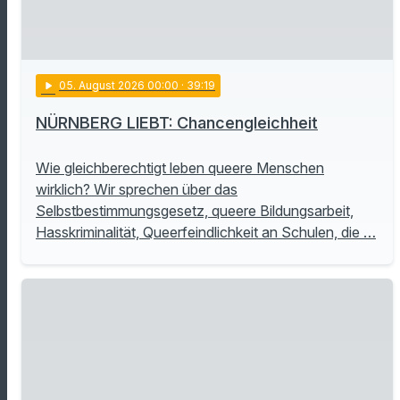
play_arrow
05
. August 2026 00:00
· 39:19
NÜRNBERG LIEBT: Chancengleichheit
Wie gleichberechtigt leben queere Menschen
wirklich? Wir sprechen über das
Selbstbestimmungsgesetz, queere Bildungsarbeit,
Hasskriminalität, Queerfeindlichkeit an Schulen, die …