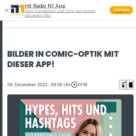
Hit Radio N1 App
close
ÖFFNEN
Jetzt installieren und höre die besten
menu
aktuellen Hits!
BILDER IN COMIC-OPTIK MIT
DIESER APP!
play_circle_outline
headphones
chrome_reader_mode
06. Dezember 2022
· 09:56 Uhr
01:16