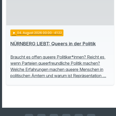
play_arrow
04
. August 2026 00:00
· 41:22
NÜRNBERG LIEBT: Queers in der Politik
Braucht es offen queere Politiker*innen? Reicht es,
wenn Parteien queerfreundliche Politik machen?
Welche Erfahrungen machen queere Menschen in
politischen Ämtern und warum ist Repräsentation …