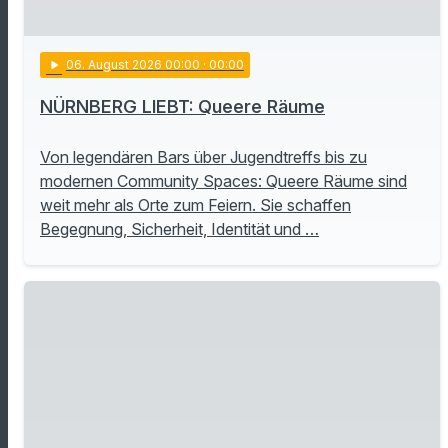
play_arrow
06
. August 2026 00:00
· 00:00
NÜRNBERG LIEBT: Queere Räume
Von legendären Bars über Jugendtreffs bis zu
modernen Community Spaces: Queere Räume sind
weit mehr als Orte zum Feiern. Sie schaffen
Begegnung, Sicherheit, Identität und …