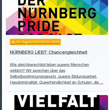
play_arrow
05
. August 2026 00:00
· 39:19
NÜRNBERG LIEBT: Chancengleichheit
Wie gleichberechtigt leben queere Menschen
wirklich? Wir sprechen über das
Selbstbestimmungsgesetz, queere Bildungsarbeit,
Hasskriminalität, Queerfeindlichkeit an Schulen, die …