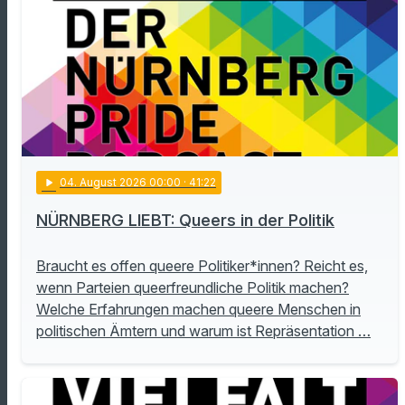
play_arrow
04
. August 2026 00:00
· 41:22
NÜRNBERG LIEBT: Queers in der Politik
Braucht es offen queere Politiker*innen? Reicht es,
wenn Parteien queerfreundliche Politik machen?
Welche Erfahrungen machen queere Menschen in
politischen Ämtern und warum ist Repräsentation …