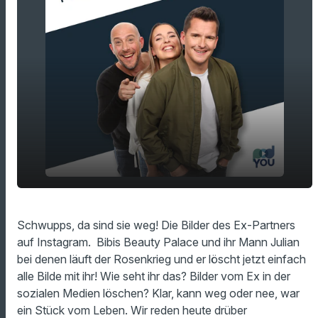
Bilder vom Ex Partner auf Insta löschen -
play_arrow
Schwupps, da sind sie weg! Die Bilder des Ex-Partners
Was meint ihr?
auf Instagram. Bibis Beauty Palace und ihr Mann Julian
00:00
14:44
bei denen läuft der Rosenkrieg und er löscht jetzt einfach
alle Bilde mit ihr! Wie seht ihr das? Bilder vom Ex in der
sozialen Medien löschen? Klar, kann weg oder nee, war
ein Stück vom Leben. Wir reden heute drüber