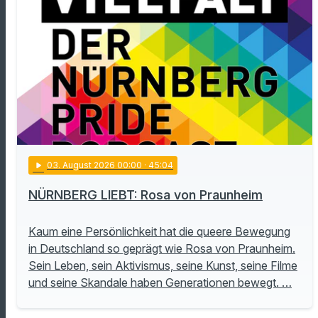
play_arrow
03
. August 2026 00:00
· 45:04
NÜRNBERG LIEBT: Rosa von Praunheim
Kaum eine Persönlichkeit hat die queere Bewegung
in Deutschland so geprägt wie Rosa von Praunheim.
Sein Leben, sein Aktivismus, seine Kunst, seine Filme
und seine Skandale haben Generationen bewegt. …