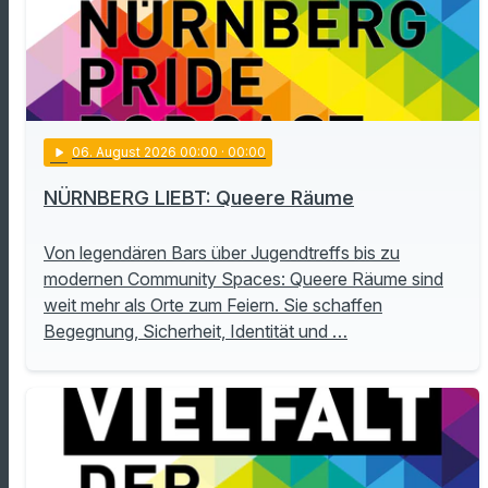
play_arrow
06
. August 2026 00:00
· 00:00
NÜRNBERG LIEBT: Queere Räume
Von legendären Bars über Jugendtreffs bis zu
modernen Community Spaces: Queere Räume sind
weit mehr als Orte zum Feiern. Sie schaffen
Begegnung, Sicherheit, Identität und …