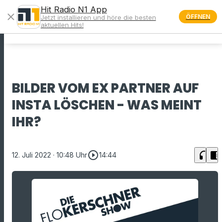
Hit Radio N1 App
close
ÖFFNEN
Jetzt installieren und höre die besten
menu
aktuellen Hits!
BILDER VOM EX PARTNER AUF
INSTA LÖSCHEN - WAS MEINT
IHR?
play_circle_outline
headphones
chrome_reader_mode
12. Juli 2022
· 10:48 Uhr
14:44