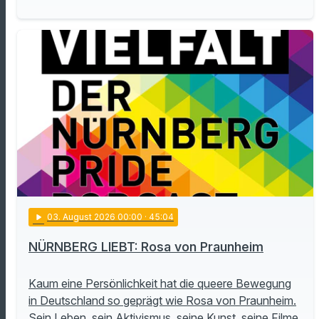
play_arrow
03
. August 2026 00:00
· 45:04
NÜRNBERG LIEBT: Rosa von Praunheim
Kaum eine Persönlichkeit hat die queere Bewegung
in Deutschland so geprägt wie Rosa von Praunheim.
Sein Leben, sein Aktivismus, seine Kunst, seine Filme