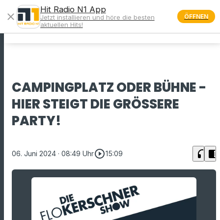
Hit Radio N1 App
close
ÖFFNEN
Jetzt installieren und höre die besten
menu
aktuellen Hits!
CAMPINGPLATZ ODER BÜHNE -
HIER STEIGT DIE GRÖSSERE P
ARTY!
play_circle_outline
headphones
chrome_reader_mode
06. Juni 2024
· 08:49 Uhr
15:09