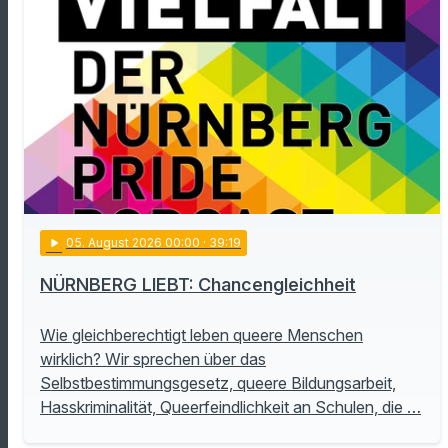
play_arrow
05
. August 2026 00:00
· 39:19
NÜRNBERG LIEBT: Chancengleichheit
Wie gleichberechtigt leben queere Menschen
wirklich? Wir sprechen über das
Selbstbestimmungsgesetz, queere Bildungsarbeit,
Hasskriminalität, Queerfeindlichkeit an Schulen, die …