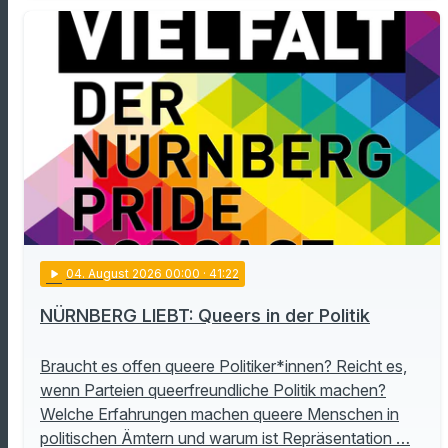
play_arrow
04
. August 2026 00:00
· 41:22
NÜRNBERG LIEBT: Queers in der Politik
Braucht es offen queere Politiker*innen? Reicht es,
wenn Parteien queerfreundliche Politik machen?
Welche Erfahrungen machen queere Menschen in
politischen Ämtern und warum ist Repräsentation …