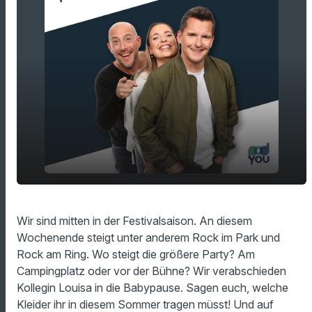
Campingplatz oder Bühne - hier steigt die
play_arrow
Wir sind mitten in der Festivalsaison. An diesem
größere Party!
Wochenende steigt unter anderem Rock im Park und
00:00
15:09
Rock am Ring. Wo steigt die größere Party? Am
Campingplatz oder vor der Bühne? Wir verabschieden
Kollegin Louisa in die Babypause. Sagen euch, welche
Kleider ihr in diesem Sommer tragen müsst! Und auf