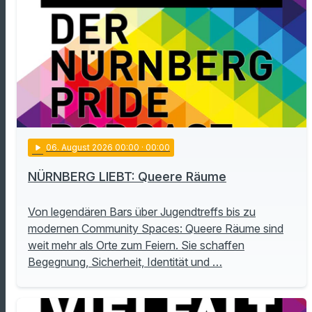
play_arrow
06
. August 2026 00:00
· 00:00
NÜRNBERG LIEBT: Queere Räume
Von legendären Bars über Jugendtreffs bis zu
modernen Community Spaces: Queere Räume sind
weit mehr als Orte zum Feiern. Sie schaffen
Begegnung, Sicherheit, Identität und …