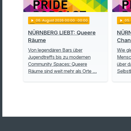
play_arrow
06
. August 2026 00:00
· 00:00
play_arrow
05
NÜRNBERG LIEBT: Queere
NÜRN
Räume
Chan
Von legendären Bars über
Wie gl
Jugendtreffs bis zu modernen
Mensch
Community Spaces: Queere
über d
Räume sind weit mehr als Orte …
Selbs