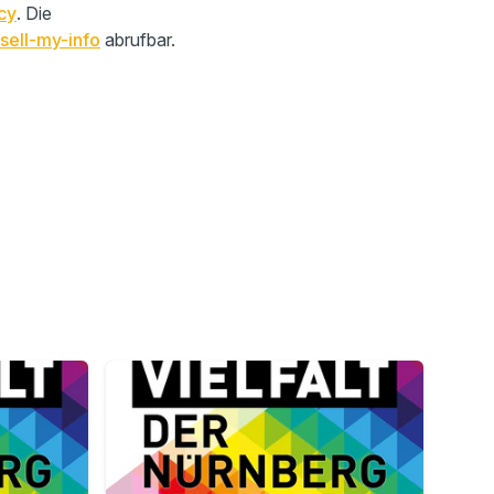
cy
. Die
sell-my-info
abrufbar.