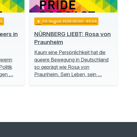
22
play_arrow
03
. August 2026 00:00
· 45:04
ers in
NÜRNBERG LIEBT: Rosa von
Praunheim
Kaum eine Persönlichkeit hat die
, wenn
queere Bewegung in Deutschland
olitik
so geprägt wie Rosa von
ngen …
Praunheim. Sein Leben, sein …