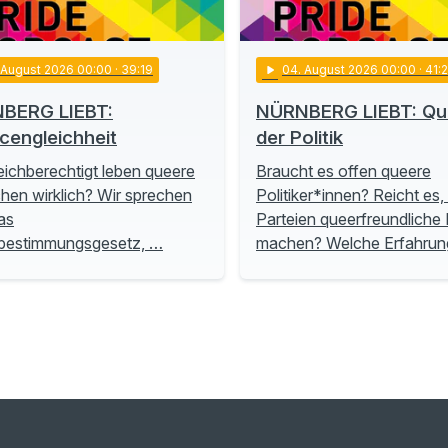
. August 2026 00:00
· 39:19
play_arrow
04
. August 2026 00:00
· 41:
BERG LIEBT:
NÜRNBERG LIEBT: Que
cengleichheit
der Politik
eichberechtigt leben queere
Braucht es offen queere
en wirklich? Wir sprechen
Politiker*innen? Reicht es
as
Parteien queerfreundliche P
tbestimmungsgesetz, …
machen? Welche Erfahru