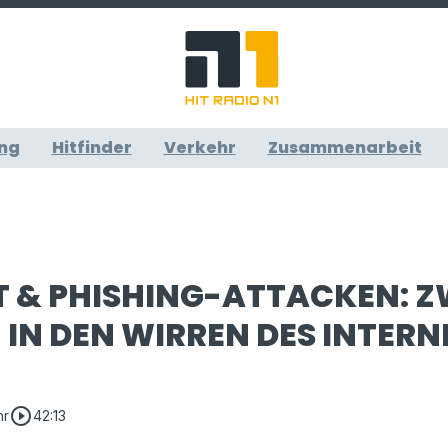
ng
Hitfinder
Verkehr
Zusammenarbeit
T & PHISHING-ATTACKEN: Z
IN DEN WIRREN DES INTERN
play_circle_outline
hr
42:13