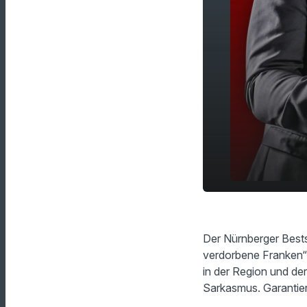
Chat GPT & 
play_arrow
Wirren des 
Der Nürnberger Bests
verdorbene Franken“.
in der Region und de
Sarkasmus. Garantiert