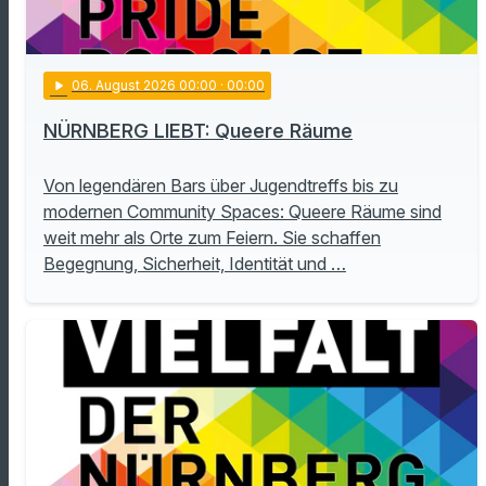
play_arrow
06
. August 2026 00:00
· 00:00
NÜRNBERG LIEBT: Queere Räume
Von legendären Bars über Jugendtreffs bis zu
modernen Community Spaces: Queere Räume sind
weit mehr als Orte zum Feiern. Sie schaffen
Begegnung, Sicherheit, Identität und …