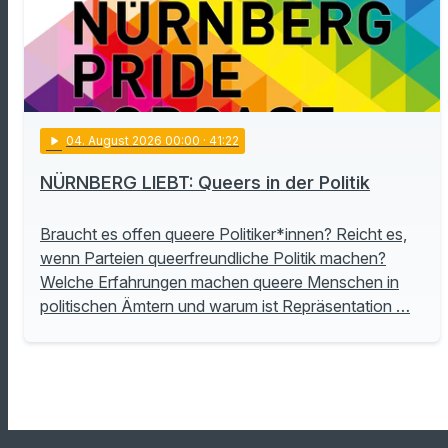
play_arrow
04
. August 2026 00:00
· 41:22
NÜRNBERG LIEBT: Queers in der Politik
Braucht es offen queere Politiker*innen? Reicht es,
wenn Parteien queerfreundliche Politik machen?
Welche Erfahrungen machen queere Menschen in
politischen Ämtern und warum ist Repräsentation …