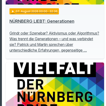
play_arrow
07
. August 2026 00:00
· 32:36
NÜRNBERG LIEBT: Generationen
Grindr oder Szenebar? Aktivismus oder Algorithmus?
Was trennt die Generationen – und was verbindet
sie? Patrick und Martin sprechen über
unterschiedliche Erfahrungen, gegenseitige …