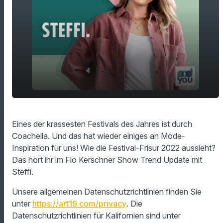
play_arrow
Coachella Mini-Flechtzöpfe
Eines der krassesten Festivals des Jahres ist durch
Coachella. Und das hat wieder einiges an Mode-
00:00
01:15
Inspiration für uns! Wie die Festival-Frisur 2022 aussieht?
Das hört ihr im Flo Kerschner Show Trend Update mit
Steffi.
Unsere allgemeinen Datenschutzrichtlinien finden Sie
unter
https://art19.com/privacy
. Die
Datenschutzrichtlinien für Kalifornien sind unter