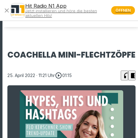
Hit Radio N1 App
close
ÖFFNEN
Jetzt installieren und höre die besten
menu
aktuellen Hits!
COACHELLA MINI-FLECHTZÖPFE
play_circle_outline
headphones
chrome_reader_mode
25. April 2022
· 11:21 Uhr
01:15