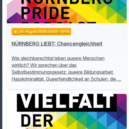
play_arrow
05
. August 2026 00:00
· 39:19
NÜRNBERG LIEBT: Chancengleichheit
Wie gleichberechtigt leben queere Menschen
wirklich? Wir sprechen über das
Selbstbestimmungsgesetz, queere Bildungsarbeit,
Hasskriminalität, Queerfeindlichkeit an Schulen, die …