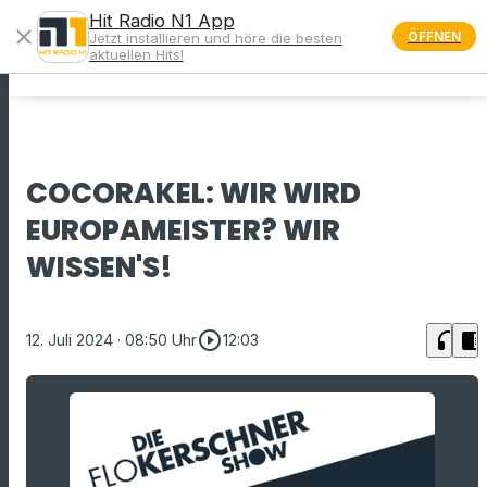
Hit Radio N1 App
close
ÖFFNEN
Jetzt installieren und höre die besten
menu
aktuellen Hits!
COCORAKEL: WIR WIRD
EUROPAMEISTER? WIR
WISSEN'S!
play_circle_outline
headphones
chrome_reader_mode
12. Juli 2024
· 08:50 Uhr
12:03