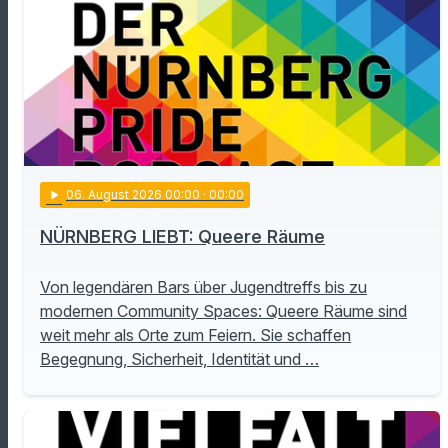
play_arrow
06
. August 2026 00:00
· 00:00
NÜRNBERG LIEBT: Queere Räume
Von legendären Bars über Jugendtreffs bis zu
modernen Community Spaces: Queere Räume sind
weit mehr als Orte zum Feiern. Sie schaffen
Begegnung, Sicherheit, Identität und …