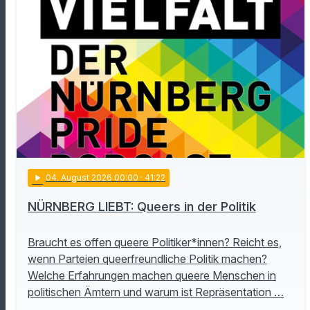
play_arrow
04
. August 2026 00:00
· 41:22
NÜRNBERG LIEBT: Queers in der Politik
Braucht es offen queere Politiker*innen? Reicht es,
wenn Parteien queerfreundliche Politik machen?
Welche Erfahrungen machen queere Menschen in
politischen Ämtern und warum ist Repräsentation …