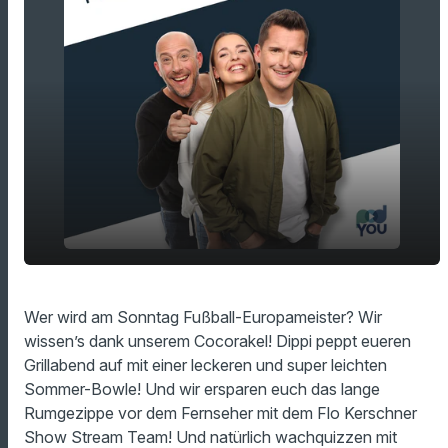
Cocorakel: Wir wird Europameister? Wir
play_arrow
Wer wird am Sonntag Fußball-Europameister? Wir
wissen's!
wissen’s dank unserem Cocorakel! Dippi peppt eueren
00:00
12:03
Grillabend auf mit einer leckeren und super leichten
Sommer-Bowle! Und wir ersparen euch das lange
Rumgezippe vor dem Fernseher mit dem Flo Kerschner
Show Stream Team! Und natürlich wachquizzen mit