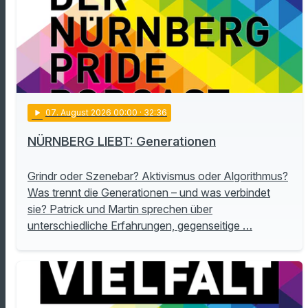
play_arrow
07
. August 2026 00:00
· 32:36
NÜRNBERG LIEBT: Generationen
Grindr oder Szenebar? Aktivismus oder Algorithmus?
Was trennt die Generationen – und was verbindet
sie? Patrick und Martin sprechen über
unterschiedliche Erfahrungen, gegenseitige …