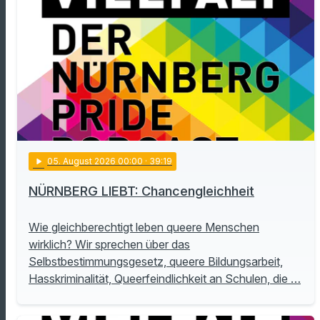
play_arrow
05
. August 2026 00:00
· 39:19
NÜRNBERG LIEBT: Chancengleichheit
Wie gleichberechtigt leben queere Menschen
wirklich? Wir sprechen über das
Selbstbestimmungsgesetz, queere Bildungsarbeit,
Hasskriminalität, Queerfeindlichkeit an Schulen, die …