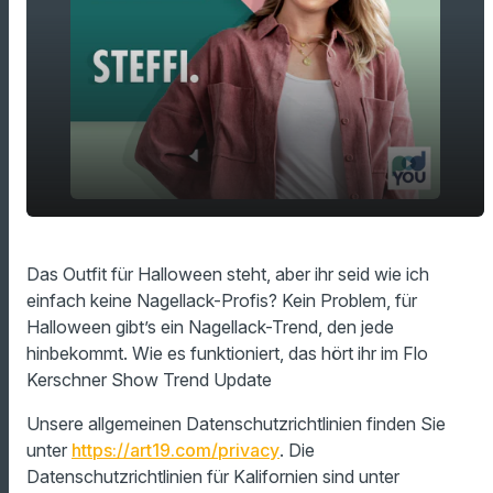
play_arrow
Crackling Nagellack
Das Outfit für Halloween steht, aber ihr seid wie ich
einfach keine Nagellack-Profis? Kein Problem, für
00:00
01:52
Halloween gibt’s ein Nagellack-Trend, den jede
hinbekommt. Wie es funktioniert, das hört ihr im Flo
Kerschner Show Trend Update
Unsere allgemeinen Datenschutzrichtlinien finden Sie
unter
https://art19.com/privacy
. Die
Datenschutzrichtlinien für Kalifornien sind unter