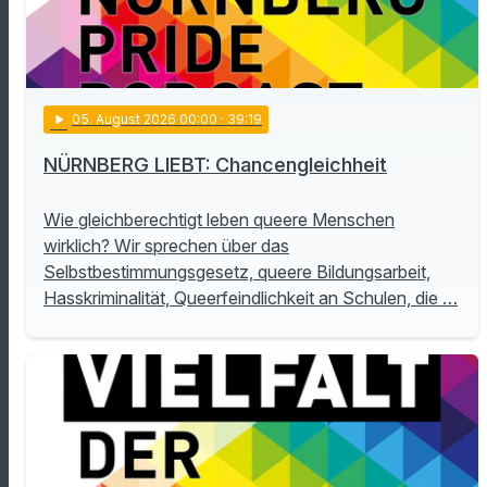
play_arrow
05
. August 2026 00:00
· 39:19
NÜRNBERG LIEBT: Chancengleichheit
Wie gleichberechtigt leben queere Menschen
wirklich? Wir sprechen über das
Selbstbestimmungsgesetz, queere Bildungsarbeit,
Hasskriminalität, Queerfeindlichkeit an Schulen, die …