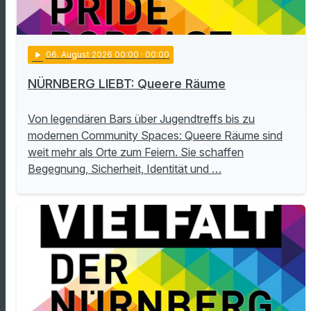
play_arrow
06
. August 2026 00:00
· 00:00
NÜRNBERG LIEBT: Queere Räume
Von legendären Bars über Jugendtreffs bis zu
modernen Community Spaces: Queere Räume sind
weit mehr als Orte zum Feiern. Sie schaffen
Begegnung, Sicherheit, Identität und …