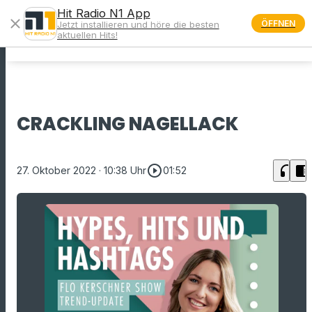
Hit Radio N1 App
close
ÖFFNEN
Jetzt installieren und höre die besten
menu
aktuellen Hits!
CRACKLING NAGELLACK
play_circle_outline
headphones
chrome_reader_mode
27. Oktober 2022
· 10:38 Uhr
01:52