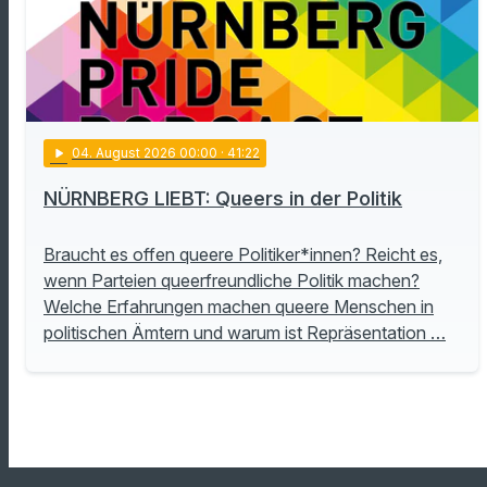
play_arrow
04
. August 2026 00:00
· 41:22
NÜRNBERG LIEBT: Queers in der Politik
Braucht es offen queere Politiker*innen? Reicht es,
wenn Parteien queerfreundliche Politik machen?
Welche Erfahrungen machen queere Menschen in
politischen Ämtern und warum ist Repräsentation …