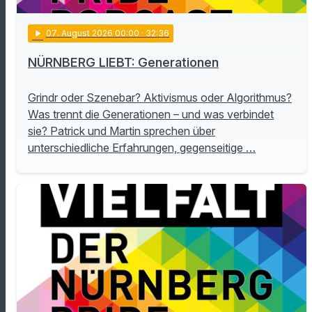
play_arrow
07
. August 2026 00:00
· 32:36
NÜRNBERG LIEBT: Generationen
Grindr oder Szenebar? Aktivismus oder Algorithmus?
Was trennt die Generationen – und was verbindet
sie? Patrick und Martin sprechen über
unterschiedliche Erfahrungen, gegenseitige …