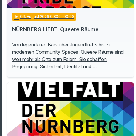
play_arrow
06
. August 2026 00:00
· 00:00
NÜRNBERG LIEBT: Queere Räume
Von legendären Bars über Jugendtreffs bis zu
modernen Community Spaces: Queere Räume sind
weit mehr als Orte zum Feiern. Sie schaffen
Begegnung, Sicherheit, Identität und …