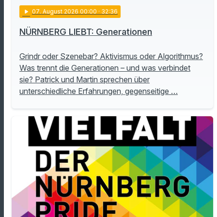
play_arrow
07
. August 2026 00:00
· 32:36
NÜRNBERG LIEBT: Generationen
Grindr oder Szenebar? Aktivismus oder Algorithmus?
Was trennt die Generationen – und was verbindet
sie? Patrick und Martin sprechen über
unterschiedliche Erfahrungen, gegenseitige …