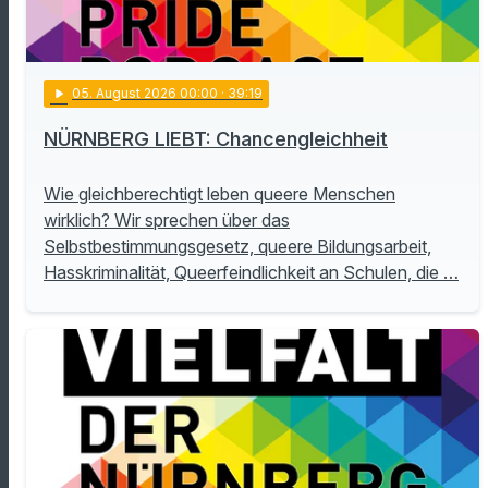
play_arrow
05
. August 2026 00:00
· 39:19
NÜRNBERG LIEBT: Chancengleichheit
Wie gleichberechtigt leben queere Menschen
wirklich? Wir sprechen über das
Selbstbestimmungsgesetz, queere Bildungsarbeit,
Hasskriminalität, Queerfeindlichkeit an Schulen, die …