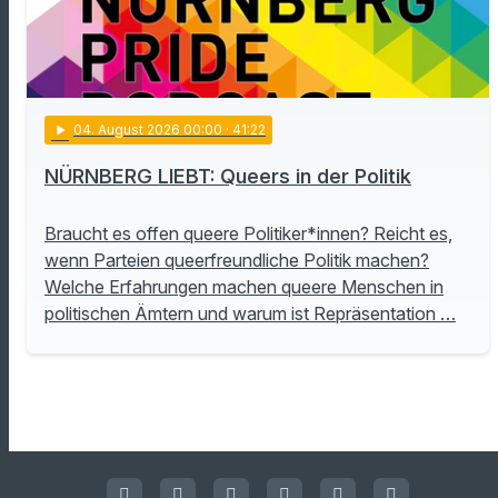
play_arrow
04
. August 2026 00:00
· 41:22
NÜRNBERG LIEBT: Queers in der Politik
Braucht es offen queere Politiker*innen? Reicht es,
wenn Parteien queerfreundliche Politik machen?
Welche Erfahrungen machen queere Menschen in
politischen Ämtern und warum ist Repräsentation …