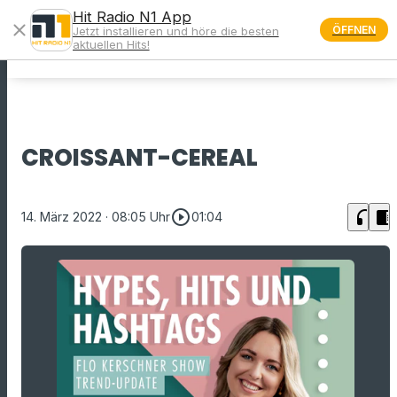
Hit Radio N1 App
close
ÖFFNEN
Jetzt installieren und höre die besten
menu
aktuellen Hits!
CROISSANT-CEREAL
play_circle_outline
headphones
chrome_reader_mode
14. März 2022
· 08:05 Uhr
01:04