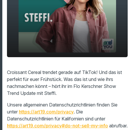
play_arrow
Croissant-Cereal
Croissant Cereal trendet gerade auf TikTok! Und das ist
perfekt für euer Frühstück. Was das ist und wie ihrs
00:00
01:04
nachmachen könnt – hört ihr im Flo Kerschner Show
Trend Update mit Steffi.
Unsere allgemeinen Datenschutzrichtlinien finden Sie
unter
https://art19.com/privacy
. Die
Datenschutzrichtlinien für Kalifornien sind unter
https://art19.com/privacy#do-not-sell-my-info
abrufbar.