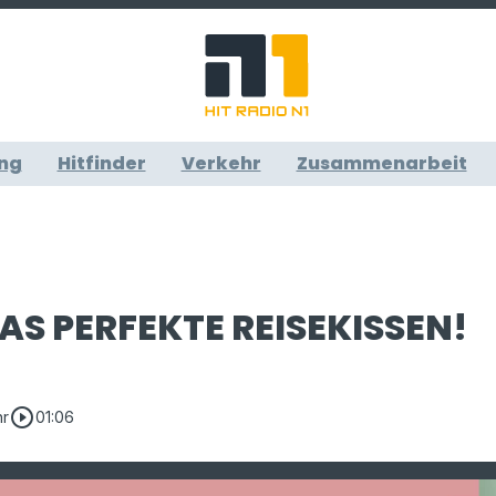
ng
Hitfinder
Verkehr
Zusammenarbeit
DAS PERFEKTE REISEKISSEN!
play_circle_outline
hr
01:06