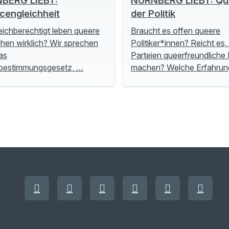
BERG LIEBT:
NÜRNBERG LIEBT: Que
cengleichheit
der Politik
eichberechtigt leben queere
Braucht es offen queere
en wirklich? Wir sprechen
Politiker*innen? Reicht es
as
Parteien queerfreundliche P
tbestimmungsgesetz, …
machen? Welche Erfahru