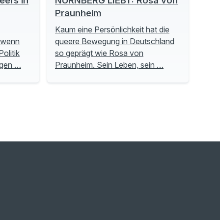
ers in
NÜRNBERG LIEBT: Rosa von
Praunheim
Kaum eine Persönlichkeit hat die
, wenn
queere Bewegung in Deutschland
olitik
so geprägt wie Rosa von
ngen …
Praunheim. Sein Leben, sein …