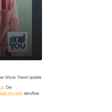
chner Show Trend Update
cy
. Die
sell-my-info
abrufbar.