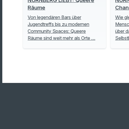
NÜRNBERG LIEBT: Queere
NÜRN
Räume
Chan
Von legendären Bars über
Wie gl
Jugendtreffs bis zu modernen
Mensch
Community Spaces: Queere
über d
Räume sind weit mehr als Orte …
Selbs