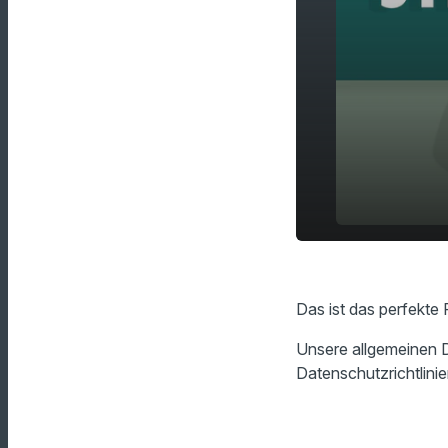
Das ist das
play_arrow
Reisekissen
Das ist das perfekte
Unsere allgemeinen D
Datenschutzrichtlinie