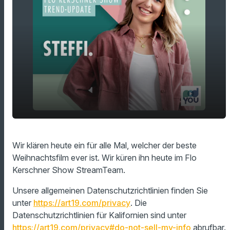
play_arrow
Das ist der beste Weihnachtsfilm ever!
Wir klären heute ein für alle Mal, welcher der beste
Weihnachtsfilm ever ist. Wir küren ihn heute im Flo
00:00
03:29
Kerschner Show StreamTeam.
Unsere allgemeinen Datenschutzrichtlinien finden Sie
unter
https://art19.com/privacy
. Die
Datenschutzrichtlinien für Kalifornien sind unter
https://art19.com/privacy#do-not-sell-my-info
abrufbar.