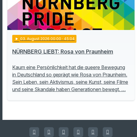
play_arrow
03
. August 2026 00:00
· 45:04
NÜRNBERG LIEBT: Rosa von Praunheim
Kaum eine Persönlichkeit hat die queere Bewegung
in Deutschland so geprägt wie Rosa von Praunheim.
Sein Leben, sein Aktivismus, seine Kunst, seine Filme
und seine Skandale haben Generationen bewegt. …