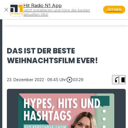
Hit Radio N1 App
close
ÖFFNEN
Jetzt installieren und höre die besten
menu
aktuellen Hits!
DAS IST DER BESTE
WEIHNACHTSFILM EVER!
play_circle_outline
headphones
chrome_reader_mode
23. Dezember 2022
· 06:45 Uhr
03:29