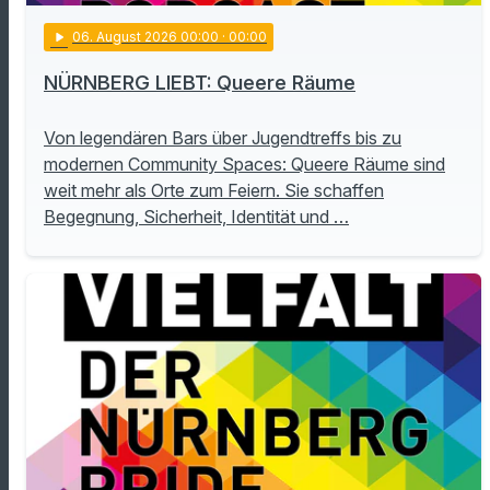
play_arrow
06
. August 2026 00:00
· 00:00
NÜRNBERG LIEBT: Queere Räume
Von legendären Bars über Jugendtreffs bis zu
modernen Community Spaces: Queere Räume sind
weit mehr als Orte zum Feiern. Sie schaffen
Begegnung, Sicherheit, Identität und …