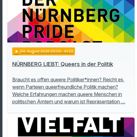
play_arrow
04
. August 2026 00:00
· 41:22
NÜRNBERG LIEBT: Queers in der Politik
Braucht es offen queere Politiker*innen? Reicht es,
wenn Parteien queerfreundliche Politik machen?
Welche Erfahrungen machen queere Menschen in
politischen Ämtern und warum ist Repräsentation …