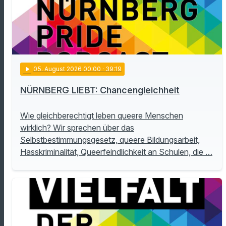
play_arrow
05
. August 2026 00:00
· 39:19
NÜRNBERG LIEBT: Chancengleichheit
Wie gleichberechtigt leben queere Menschen
wirklich? Wir sprechen über das
Selbstbestimmungsgesetz, queere Bildungsarbeit,
Hasskriminalität, Queerfeindlichkeit an Schulen, die …