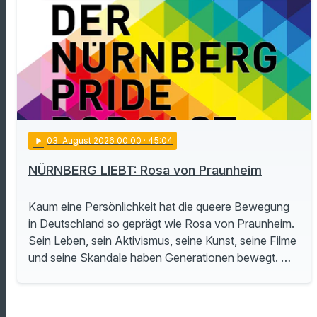
play_arrow
03
. August 2026 00:00
· 45:04
NÜRNBERG LIEBT: Rosa von Praunheim
Kaum eine Persönlichkeit hat die queere Bewegung
in Deutschland so geprägt wie Rosa von Praunheim.
Sein Leben, sein Aktivismus, seine Kunst, seine Filme
und seine Skandale haben Generationen bewegt. …