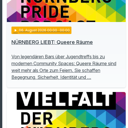
play_arrow
06
. August 2026 00:00
· 00:00
NÜRNBERG LIEBT: Queere Räume
Von legendären Bars über Jugendtreffs bis zu
modernen Community Spaces: Queere Räume sind
weit mehr als Orte zum Feiern. Sie schaffen
Begegnung, Sicherheit, Identität und …