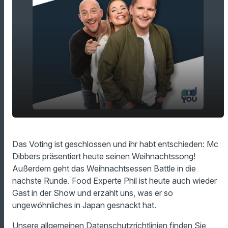
play_arrow
Das ist Dippis Weihnachtssong!
Das Voting ist geschlossen und ihr habt entschieden: Mc
Dibbers präsentiert heute seinen Weihnachtssong!
00:00
18:52
Außerdem geht das Weihnachtsessen Battle in die
nächste Runde. Food Experte Phil ist heute auch wieder
Gast in der Show und erzählt uns, was er so
ungewöhnliches in Japan gesnackt hat.
Unsere allgemeinen Datenschutzrichtlinien finden Sie