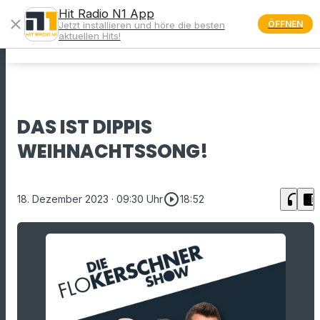
Hit Radio N1 App
close
ÖFFNEN
Jetzt installieren und höre die besten
menu
aktuellen Hits!
DAS IST DIPPIS
WEIHNACHTSSONG!
play_circle_outline
headphones
chrome_reader_mode
18. Dezember 2023
· 09:30 Uhr
18:52