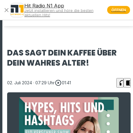
Hit Radio N1 App
close
ÖFFNEN
Jetzt installieren und höre die besten
menu
aktuellen Hits!
DAS SAGT DEIN KAFFEE ÜBER
DEIN WAHRES ALTER!
play_circle_outline
headphones
chrome_reader_mode
02. Juli 2024
· 07:29 Uhr
01:41