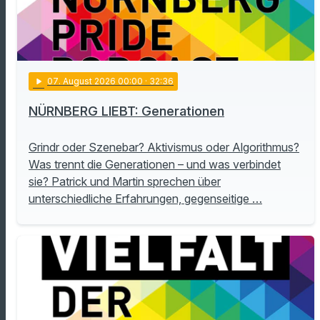
play_arrow
07
. August 2026 00:00
· 32:36
NÜRNBERG LIEBT: Generationen
Grindr oder Szenebar? Aktivismus oder Algorithmus?
Was trennt die Generationen – und was verbindet
sie? Patrick und Martin sprechen über
unterschiedliche Erfahrungen, gegenseitige …