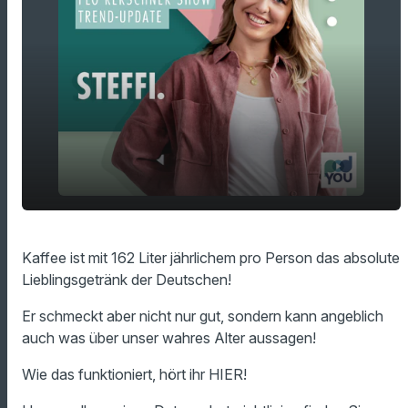
Das sagt dein KAFFEE über dein wahres
play_arrow
Kaffee ist mit 162 Liter jährlichem pro Person das absolute
Alter!
Lieblingsgetränk der Deutschen!
00:00
01:41
Er schmeckt aber nicht nur gut, sondern kann angeblich
auch was über unser wahres Alter aussagen!
Wie das funktioniert, hört ihr HIER!