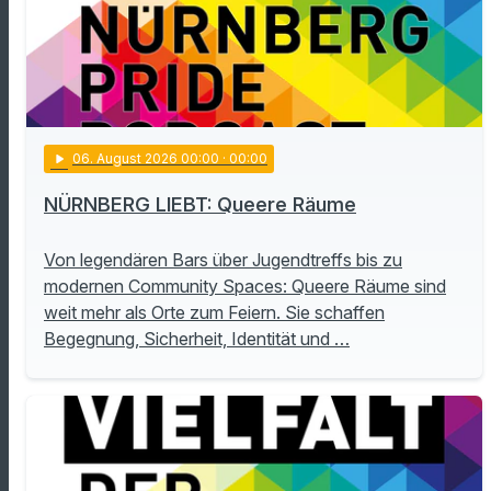
play_arrow
06
. August 2026 00:00
· 00:00
NÜRNBERG LIEBT: Queere Räume
Von legendären Bars über Jugendtreffs bis zu
modernen Community Spaces: Queere Räume sind
weit mehr als Orte zum Feiern. Sie schaffen
Begegnung, Sicherheit, Identität und …