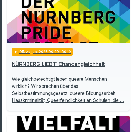
play_arrow
05
. August 2026 00:00
· 39:19
NÜRNBERG LIEBT: Chancengleichheit
Wie gleichberechtigt leben queere Menschen
wirklich? Wir sprechen über das
Selbstbestimmungsgesetz, queere Bildungsarbeit,
Hasskriminalität, Queerfeindlichkeit an Schulen, die …