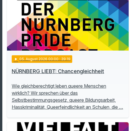
play_arrow
05
. August 2026 00:00
· 39:19
NÜRNBERG LIEBT: Chancengleichheit
Wie gleichberechtigt leben queere Menschen
wirklich? Wir sprechen über das
Selbstbestimmungsgesetz, queere Bildungsarbeit,
Hasskriminalität, Queerfeindlichkeit an Schulen, die …