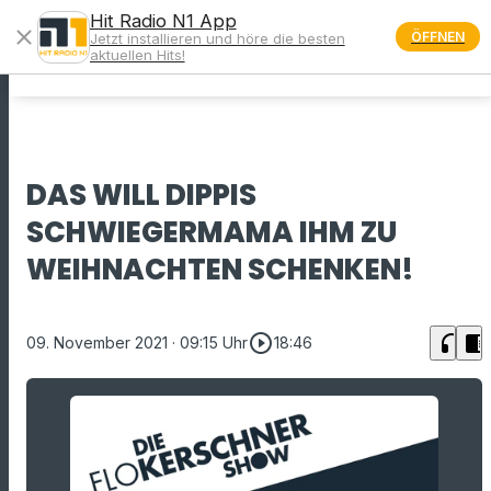
Hit Radio N1 App
close
ÖFFNEN
Jetzt installieren und höre die besten
menu
aktuellen Hits!
DAS WILL DIPPIS
SCHWIEGERMAMA IHM ZU
WEIHNACHTEN SCHENKEN!
play_circle_outline
headphones
chrome_reader_mode
09. November 2021
· 09:15 Uhr
18:46