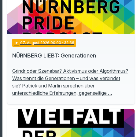
play_arrow
07
. August 2026 00:00
· 32:36
NÜRNBERG LIEBT: Generationen
Grindr oder Szenebar? Aktivismus oder Algorithmus?
Was trennt die Generationen – und was verbindet
sie? Patrick und Martin sprechen über
unterschiedliche Erfahrungen, gegenseitige …