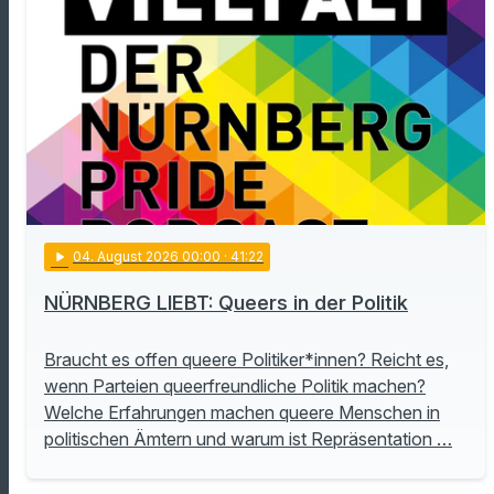
play_arrow
04
. August 2026 00:00
· 41:22
NÜRNBERG LIEBT: Queers in der Politik
Braucht es offen queere Politiker*innen? Reicht es,
wenn Parteien queerfreundliche Politik machen?
Welche Erfahrungen machen queere Menschen in
politischen Ämtern und warum ist Repräsentation …