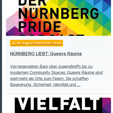
play_arrow
06
. August 2026 00:00
· 00:00
NÜRNBERG LIEBT: Queere Räume
Von legendären Bars über Jugendtreffs bis zu
modernen Community Spaces: Queere Räume sind
weit mehr als Orte zum Feiern. Sie schaffen
Begegnung, Sicherheit, Identität und …