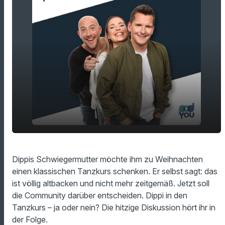
Das will Dippis Schwiegermama ihm zu
play_arrow
Dippis Schwiegermutter möchte ihm zu Weihnachten
Weihnachten schenken!
einen klassischen Tanzkurs schenken. Er selbst sagt: das
00:00
18:46
ist völlig altbacken und nicht mehr zeitgemäß. Jetzt soll
die Community darüber entscheiden. Dippi in den
Tanzkurs – ja oder nein? Die hitzige Diskussion hört ihr in
der Folge.