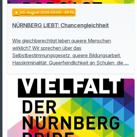
play_arrow
05
. August 2026 00:00
· 39:19
NÜRNBERG LIEBT: Chancengleichheit
Wie gleichberechtigt leben queere Menschen
wirklich? Wir sprechen über das
Selbstbestimmungsgesetz, queere Bildungsarbeit,
Hasskriminalität, Queerfeindlichkeit an Schulen, die …