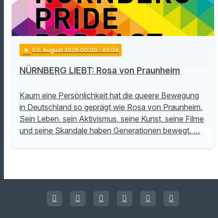
play_arrow
03
. August 2026 00:00
· 45:04
NÜRNBERG LIEBT: Rosa von Praunheim
Kaum eine Persönlichkeit hat die queere Bewegung
in Deutschland so geprägt wie Rosa von Praunheim.
Sein Leben, sein Aktivismus, seine Kunst, seine Filme
und seine Skandale haben Generationen bewegt. …