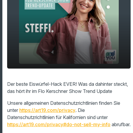
play_arrow
Der beste Eiswürfel-Hack EVER!
Der beste Eiswürfel-Hack EVER! Was da dahinter steckt,
das hört ihr im Flo Kerschner Show Trend Update
00:00
00:55
Unsere allgemeinen Datenschutzrichtlinien finden Sie
unter
https://art19.com/privacy
. Die
Datenschutzrichtlinien für Kalifornien sind unter
https://art19.com/privacy#do-not-sell-my-info
abrufbar.