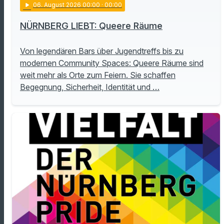
play_arrow
06
. August 2026 00:00
· 00:00
NÜRNBERG LIEBT: Queere Räume
Von legendären Bars über Jugendtreffs bis zu
modernen Community Spaces: Queere Räume sind
weit mehr als Orte zum Feiern. Sie schaffen
Begegnung, Sicherheit, Identität und …