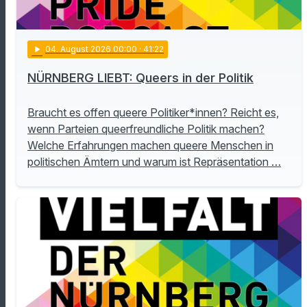
play_arrow
04
. August 2026 00:00
· 41:22
NÜRNBERG LIEBT: Queers in der Politik
Braucht es offen queere Politiker*innen? Reicht es,
wenn Parteien queerfreundliche Politik machen?
Welche Erfahrungen machen queere Menschen in
politischen Ämtern und warum ist Repräsentation …