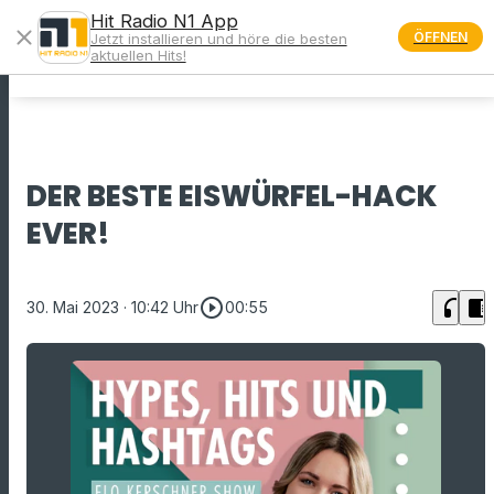
Hit Radio N1 App
close
ÖFFNEN
Jetzt installieren und höre die besten
menu
aktuellen Hits!
DER BESTE EISWÜRFEL-HACK
EVER!
play_circle_outline
headphones
chrome_reader_mode
30. Mai 2023
· 10:42 Uhr
00:55