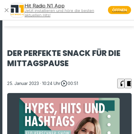
Hit Radio N1 App
close
ÖFFNEN
Jetzt installieren und höre die besten
menu
aktuellen Hits!
DER PERFEKTE SNACK FÜR DIE
MITTAGSPAUSE
play_circle_outline
headphones
chrome_reader_mode
25. Januar 2023
· 10:24 Uhr
00:51