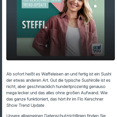
play_arrow
Der perfekte Snack für die Mittagspause
Ab sofort heißt es Waffeleisen an und fertig ist ein Sushi
der etwas anderen Art. Gut die typische Sushirolle ist es
00:00
00:51
nicht, aber geschmacklich hundertprozentig genauso
mega lecker und das alles ohne großen Aufwand. Wie
das ganze funktioniert, das hört ihr im Flo Kerschner
Show Trend Update
Unsere allgemeinen Datenschutzrichtlinien finden Sie