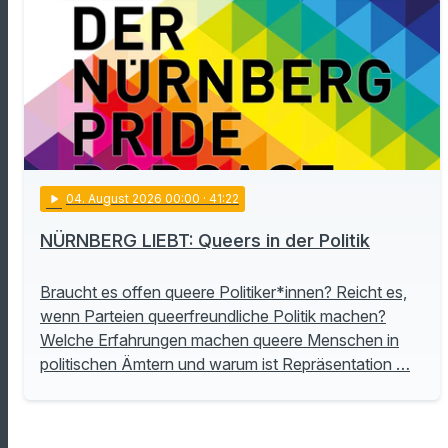
play_arrow
04
. August 2026 00:00
· 41:22
NÜRNBERG LIEBT: Queers in der Politik
Braucht es offen queere Politiker*innen? Reicht es,
wenn Parteien queerfreundliche Politik machen?
Welche Erfahrungen machen queere Menschen in
politischen Ämtern und warum ist Repräsentation …