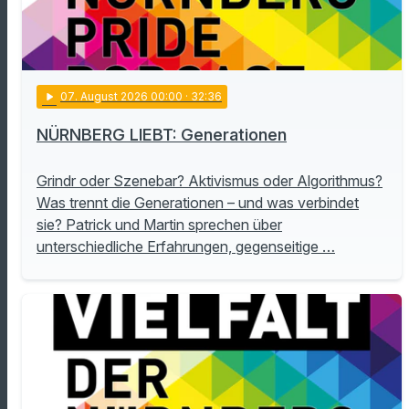
play_arrow
07
. August 2026 00:00
· 32:36
NÜRNBERG LIEBT: Generationen
Grindr oder Szenebar? Aktivismus oder Algorithmus?
Was trennt die Generationen – und was verbindet
sie? Patrick und Martin sprechen über
unterschiedliche Erfahrungen, gegenseitige …