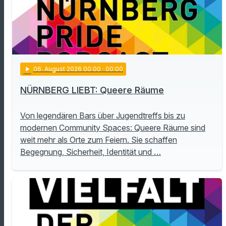
play_arrow
06
. August 2026 00:00
· 00:00
NÜRNBERG LIEBT: Queere Räume
Von legendären Bars über Jugendtreffs bis zu
modernen Community Spaces: Queere Räume sind
weit mehr als Orte zum Feiern. Sie schaffen
Begegnung, Sicherheit, Identität und …