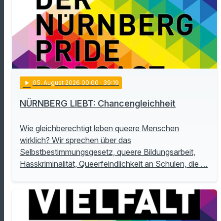
play_arrow
05
. August 2026 00:00
· 39:19
NÜRNBERG LIEBT: Chancengleichheit
Wie gleichberechtigt leben queere Menschen
wirklich? Wir sprechen über das
Selbstbestimmungsgesetz, queere Bildungsarbeit,
Hasskriminalität, Queerfeindlichkeit an Schulen, die …