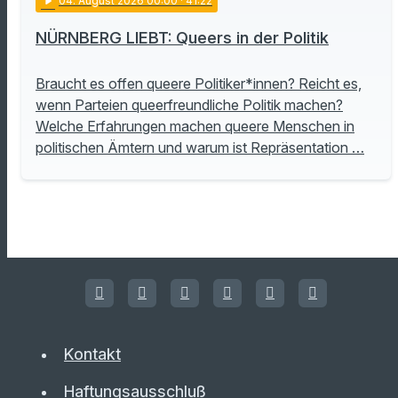
play_arrow
04
. August 2026 00:00
· 41:22
NÜRNBERG LIEBT: Queers in der Politik
Braucht es offen queere Politiker*innen? Reicht es,
wenn Parteien queerfreundliche Politik machen?
Welche Erfahrungen machen queere Menschen in
politischen Ämtern und warum ist Repräsentation …
Kontakt
Haftungsausschluß