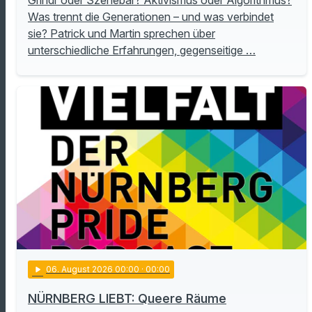
Grindr oder Szenebar? Aktivismus oder Algorithmus?
Was trennt die Generationen – und was verbindet
sie? Patrick und Martin sprechen über
unterschiedliche Erfahrungen, gegenseitige …
play_arrow
06
. August 2026 00:00
· 00:00
NÜRNBERG LIEBT: Queere Räume