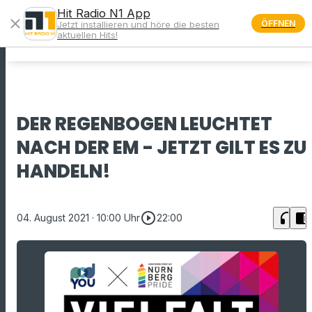
Hit Radio N1 App
close
ÖFFNEN
Jetzt installieren und höre die besten
menu
aktuellen Hits!
DER REGENBOGEN LEUCHTET
NACH DER EM - JETZT GILT ES ZU
HANDELN!
play_circle_outline
headphones
chrome_reader_mode
04. August 2021
· 10:00 Uhr
22:00