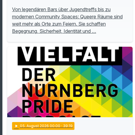
Von legendären Bars über Jugendtreffs bis zu
modernen Community Spaces: Queere Räume sind
weit mehr als Orte zum Feiern. Sie schaffen
Begegnung, Sicherheit, Identität und …
play_arrow
05
. August 2026 00:00
· 39:19