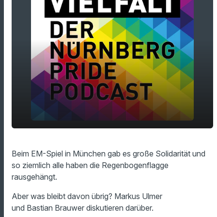
Der Regenbogen leuchtet nach der EM -
play_arrow
Beim EM-Spiel in München gab es große Solidarität und
jetzt gilt es zu handeln!
so ziemlich alle haben die Regenbogenflagge
00:00
22:00
rausgehängt.
Aber was bleibt davon übrig? Markus Ulmer
und Bastian Brauwer diskutieren darüber.