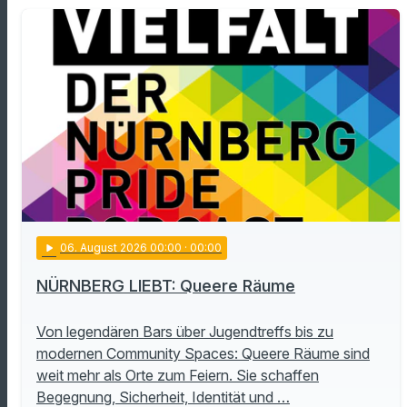
play_arrow
06
. August 2026 00:00
· 00:00
NÜRNBERG LIEBT: Queere Räume
Von legendären Bars über Jugendtreffs bis zu
modernen Community Spaces: Queere Räume sind
weit mehr als Orte zum Feiern. Sie schaffen
Begegnung, Sicherheit, Identität und …