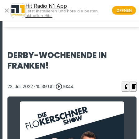
Hit Radio N1 App
close
ÖFFNEN
Jetzt installieren und höre die besten
menu
aktuellen Hits!
DERBY-WOCHENENDE IN
FRANKEN!
play_circle_outline
headphones
chrome_reader_mode
22. Juli 2022
· 10:39 Uhr
16:44