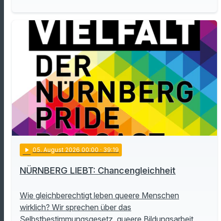
play_arrow
05
. August 2026 00:00
· 39:19
NÜRNBERG LIEBT: Chancengleichheit
Wie gleichberechtigt leben queere Menschen
wirklich? Wir sprechen über das
Selbstbestimmungsgesetz, queere Bildungsarbeit,