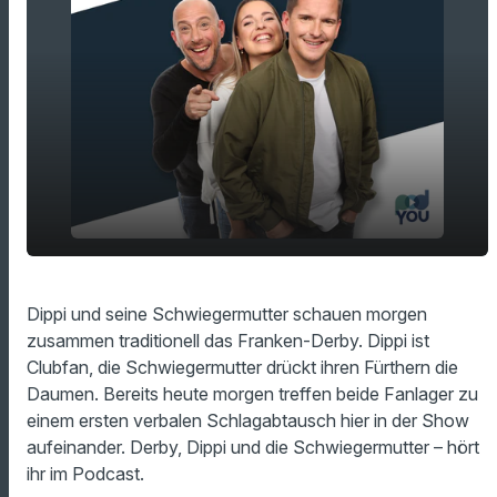
play_arrow
Derby-Wochenende in Franken!
Dippi und seine Schwiegermutter schauen morgen
zusammen traditionell das Franken-Derby. Dippi ist
00:00
16:44
Clubfan, die Schwiegermutter drückt ihren Fürthern die
Daumen. Bereits heute morgen treffen beide Fanlager zu
einem ersten verbalen Schlagabtausch hier in der Show
aufeinander. Derby, Dippi und die Schwiegermutter – hört
ihr im Podcast.