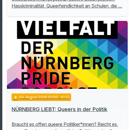
Hasskriminalität, Queerfeindlichkeit an Schulen, die …
play_arrow
04
. August 2026 00:00
· 41:22
NÜRNBERG LIEBT: Queers in der Politik
Braucht es offen queere Politiker*innen? Reicht es,