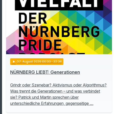
play_arrow
07
. August 2026 00:00
· 32:36
NÜRNBERG LIEBT: Generationen
Grindr oder Szenebar? Aktivismus oder Algorithmus?
Was trennt die Generationen – und was verbindet
sie? Patrick und Martin sprechen über
unterschiedliche Erfahrungen, gegenseitige …