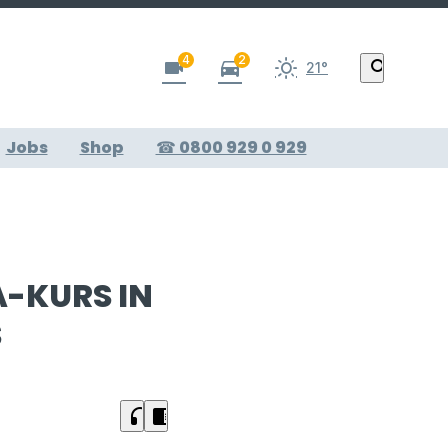
4
2
videocam
directions_car
search
21°
Jobs
Shop
☎ 0800 929 0 929
A-KURS IN
S
headphones
chrome_reader_mode