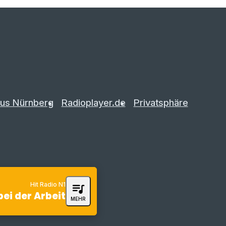
us Nürnberg
Radioplayer.de
Privatsphäre
Hit Radio N1
queue_music
bei der Arbeit