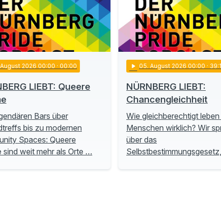
. August 2026 00:00
· 00:00
play_arrow
05
. August 2026 00:00
· 39:
BERG LIEBT: Queere
NÜRNBERG LIEBT:
me
Chancengleichheit
gendären Bars über
Wie gleichberechtigt leben
treffs bis zu modernen
Menschen wirklich? Wir s
nity Spaces: Queere
über das
sind weit mehr als Orte …
Selbstbestimmungsgesetz