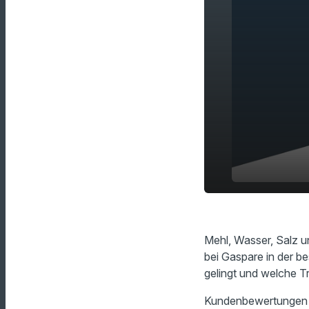
Die Flo Ker
play_arrow
Pizzeria De
Mehl, Wasser, Salz u
bei Gaspare in der b
gelingt und welche T
Kundenbewertungen i