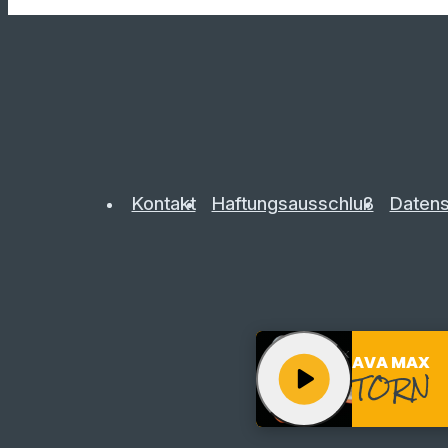
Kontakt
Haftungsausschluß
Datens
AVA MAX
play_arrow
TORN