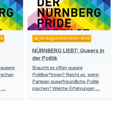
19
play_arrow
04
. August 2026 00:00
· 41:22
NÜRNBERG LIEBT: Queers in
der Politik
 queere
Braucht es offen queere
prechen
Politiker*innen? Reicht es, wenn
Parteien queerfreundliche Politik
, …
machen? Welche Erfahrungen …