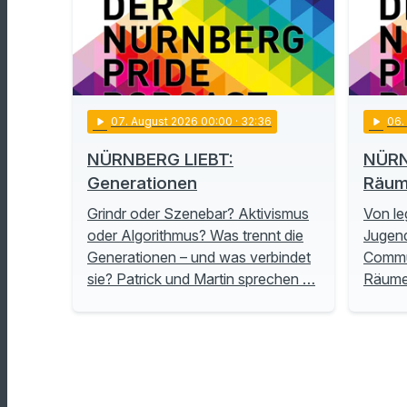
play_arrow
07
. August 2026 00:00
· 32:36
play_arrow
06
NÜRNBERG LIEBT:
NÜRN
Generationen
Räu
Grindr oder Szenebar? Aktivismus
Von le
oder Algorithmus? Was trennt die
Jugend
Generationen – und was verbindet
Commu
sie? Patrick und Martin sprechen …
Räume 