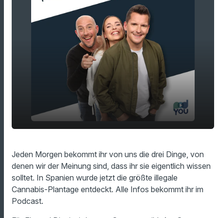
Die größte illegale Cannabis-Plantage
play_arrow
Jeden Morgen bekommt ihr von uns die drei Dinge, von
wurde entdeckt!
denen wir der Meinung sind, dass ihr sie eigentlich wissen
00:00
15:46
solltet. In Spanien wurde jetzt die größte illegale
Cannabis-Plantage entdeckt. Alle Infos bekommt ihr im
Podcast.