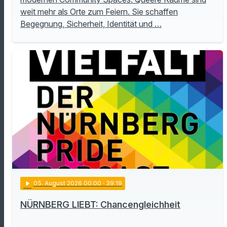
weit mehr als Orte zum Feiern. Sie schaffen
Begegnung, Sicherheit, Identität und …
play_arrow
05
. August 2026 00:00
· 39:19
NÜRNBERG LIEBT: Chancengleichheit