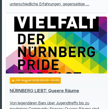
unterschiedliche Erfahrungen, gegenseitige …
play_arrow
06
. August 2026 00:00
· 00:00
NÜRNBERG LIEBT: Queere Räume
Von legendären Bars über Jugendtreffs bis zu
modernen Community Spaces: Queere Räume sind