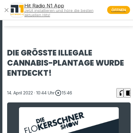
Hit Radio N1 App
close
ÖFFNEN
Jetzt installieren und höre die besten
menu
aktuellen Hits!
DIE GRÖSSTE ILLEGALE C
ANNABIS-PLANTAGE WURDE E
NTDECKT!
play_circle_outline
headphones
chrome_reader_mode
14. April 2022
· 10:44 Uhr
15:46