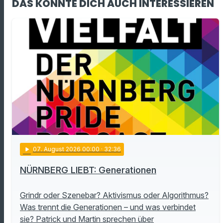
DAS KÖNNTE DICH AUCH INTERESSIEREN
play_arrow
07
. August 2026 00:00
· 32:36
NÜRNBERG LIEBT: Generationen
Grindr oder Szenebar? Aktivismus oder Algorithmus?
Was trennt die Generationen – und was verbindet
sie? Patrick und Martin sprechen über