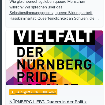
Wie gleichberechtigt leben queere Menschen
wirklich? Wir sprechen über das
Selbstbestimmungsgesetz, queere Bildungsarbeit,
Hasskriminalität, Queerfeindlichkeit an Schulen, die …
play_arrow
04
. August 2026 00:00
· 41:22
NÜRNBERG LIEBT: Queers in der Politik