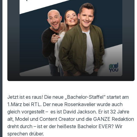
Die Redaktion dreht durch - ist er der
play_arrow
Jetzt ist es raus! Die neue „Bachelor-Staffel“ startet am
heißeste Bachelor EVER?
1.März bei RTL. Der neue Rosenkavelier wurde auch
00:00
14:44
gleich vorgestellt – es ist David Jackson. Er ist 32 Jahre
alt, Model und Content Creator und die GANZE Redaktion
dreht durch – ist er der heißeste Bachelor EVER? Wir
sprechen drüber.