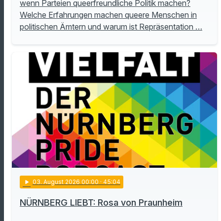
wenn Parteien queerfreundliche Politik machen?
Welche Erfahrungen machen queere Menschen in
politischen Ämtern und warum ist Repräsentation …
play_arrow
03
. August 2026 00:00
· 45:04
NÜRNBERG LIEBT: Rosa von Praunheim