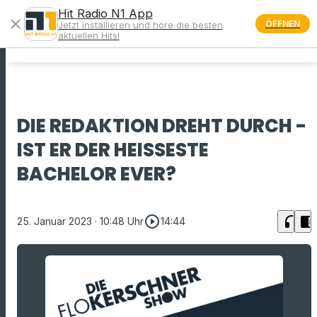
Hit Radio N1 App
close
ÖFFNEN
Jetzt installieren und höre die besten
menu
aktuellen Hits!
DIE REDAKTION DREHT DURCH -
IST ER DER HEISSESTE B
ACHELOR EVER?
play_circle_outline
headphones
chrome_reader_mode
25. Januar 2023
· 10:48 Uhr
14:44