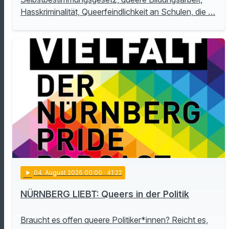
Hasskriminalität, Queerfeindlichkeit an Schulen, die …
play_arrow
04
. August 2026 00:00
· 41:22
NÜRNBERG LIEBT: Queers in der Politik
Braucht es offen queere Politiker*innen? Reicht es,