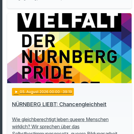
play_arrow
05
. August 2026 00:00
· 39:19
NÜRNBERG LIEBT: Chancengleichheit
Wie gleichberechtigt leben queere Menschen
wirklich? Wir sprechen über das
Selbstbestimmungsgesetz, queere Bildungsarbeit,