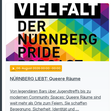
play_arrow
06
. August 2026 00:00
· 00:00
NÜRNBERG LIEBT: Queere Räume
Von legendären Bars über Jugendtreffs bis zu
modernen Community Spaces: Queere Räume sind
weit mehr als Orte zum Feiern. Sie schaffen
Begegnung, Sicherheit, Identität und …