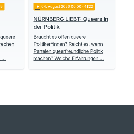
19
play_arrow
04
. August 2026 00:00
· 41:22
NÜRNBERG LIEBT: Queers in
der Politik
 queere
Braucht es offen queere
prechen
Politiker*innen? Reicht es, wenn
Parteien queerfreundliche Politik
, …
machen? Welche Erfahrungen …