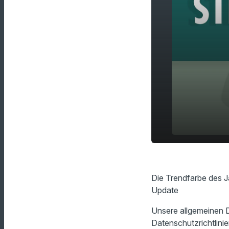
Die Trendf
play_arrow
gewählt
Die Trendfarbe des J
Update
Unsere allgemeinen D
Datenschutzrichtlinie