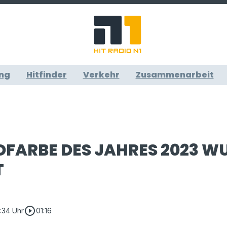
ng
Hitfinder
Verkehr
Zusammenarbeit
DFARBE DES JAHRES 2023 W
T
play_circle_outline
0:34 Uhr
01:16