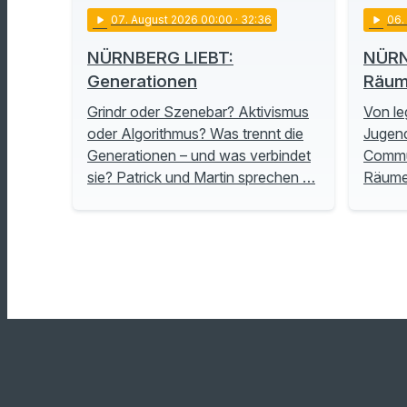
play_arrow
07
. August 2026 00:00
· 32:36
play_arrow
06
NÜRNBERG LIEBT:
NÜRN
Generationen
Räu
Grindr oder Szenebar? Aktivismus
Von le
oder Algorithmus? Was trennt die
Jugend
Generationen – und was verbindet
Commu
sie? Patrick und Martin sprechen …
Räume 