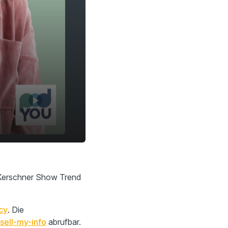
o Kerschner Show Trend
cy
. Die
sell-my-info
abrufbar.