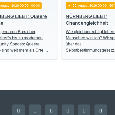
. August 2026 00:00
· 00:00
play_arrow
05
. August 2026 00:00
· 39:
BERG LIEBT: Queere
NÜRNBERG LIEBT:
me
Chancengleichheit
gendären Bars über
Wie gleichberechtigt leben
treffs bis zu modernen
Menschen wirklich? Wir s
nity Spaces: Queere
über das
sind weit mehr als Orte …
Selbstbestimmungsgesetz