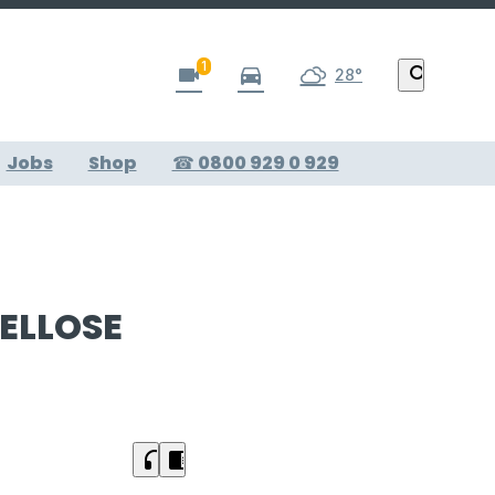
1
videocam
directions_car
search
28°
Jobs
Shop
☎ 0800 929 0 929
ELLOSE
headphones
chrome_reader_mode