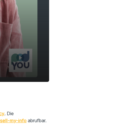
cy
. Die
sell-my-info
abrufbar.