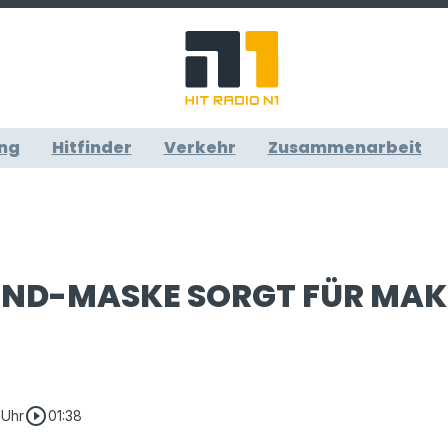
ng
Hitfinder
Verkehr
Zusammenarbeit
REND-MASKE SORGT FÜR MAK
play_circle_outline
 Uhr
01:38