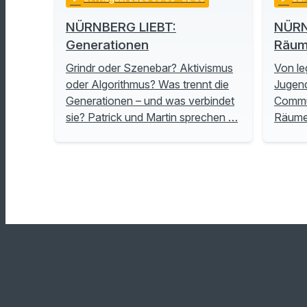
NÜRNBERG LIEBT:
NÜRN
Generationen
Räu
Grindr oder Szenebar? Aktivismus
Von le
oder Algorithmus? Was trennt die
Jugend
Generationen – und was verbindet
Commu
sie? Patrick und Martin sprechen …
Räume 