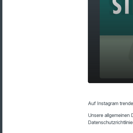
Diese Tren
play_arrow
makellose H
Auf Instagram trende
Unsere allgemeinen D
Datenschutzrichtlinie