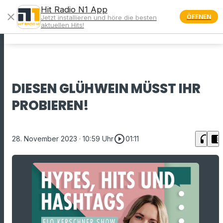
Hit Radio N1 App
close
ÖFFNEN
Jetzt installieren und höre die besten
menu
aktuellen Hits!
DIESEN GLÜHWEIN MÜSST IHR
PROBIEREN!
play_circle_outline
headphones
chrome_reader_mode
28. November 2023
· 10:59 Uhr
01:11