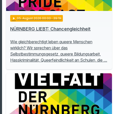
play_arrow
05
. August 2026 00:00
· 39:19
NÜRNBERG LIEBT: Chancengleichheit
Wie gleichberechtigt leben queere Menschen
wirklich? Wir sprechen über das
Selbstbestimmungsgesetz, queere Bildungsarbeit,
Hasskriminalität, Queerfeindlichkeit an Schulen, die …