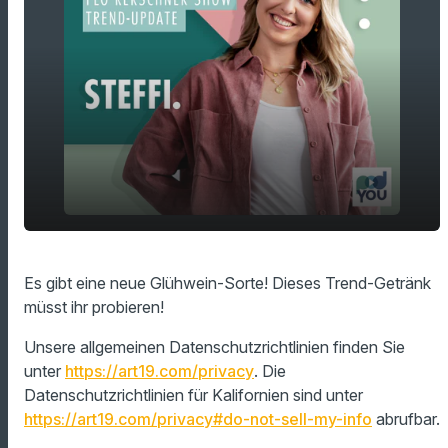
play_arrow
Diesen Glühwein müsst ihr probieren!
Es gibt eine neue Glühwein-Sorte! Dieses Trend-Getränk
müsst ihr probieren!
00:00
01:11
Unsere allgemeinen Datenschutzrichtlinien finden Sie
unter
https://art19.com/privacy
. Die
Datenschutzrichtlinien für Kalifornien sind unter
https://art19.com/privacy#do-not-sell-my-info
abrufbar.