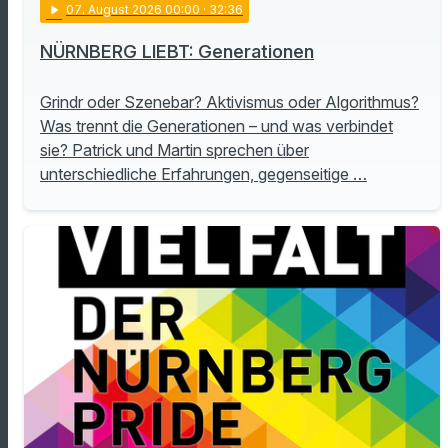
play_arrow
07
. August 2026 00:00
· 32:36
NÜRNBERG LIEBT: Generationen
Grindr oder Szenebar? Aktivismus oder Algorithmus?
Was trennt die Generationen – und was verbindet
sie? Patrick und Martin sprechen über
unterschiedliche Erfahrungen, gegenseitige …