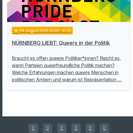
play_arrow
04
. August 2026 00:00
· 41:22
NÜRNBERG LIEBT: Queers in der Politik
Braucht es offen queere Politiker*innen? Reicht es,
wenn Parteien queerfreundliche Politik machen?
Welche Erfahrungen machen queere Menschen in
politischen Ämtern und warum ist Repräsentation …