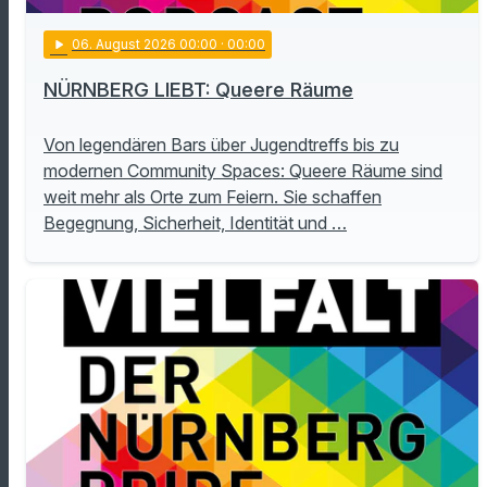
play_arrow
06
. August 2026 00:00
· 00:00
NÜRNBERG LIEBT: Queere Räume
Von legendären Bars über Jugendtreffs bis zu
modernen Community Spaces: Queere Räume sind
weit mehr als Orte zum Feiern. Sie schaffen
Begegnung, Sicherheit, Identität und …