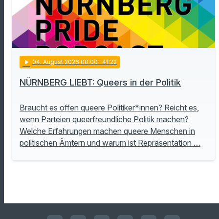
play_arrow
04
. August 2026 00:00
· 41:22
NÜRNBERG LIEBT: Queers in der Politik
Braucht es offen queere Politiker*innen? Reicht es,
wenn Parteien queerfreundliche Politik machen?
Welche Erfahrungen machen queere Menschen in
politischen Ämtern und warum ist Repräsentation …