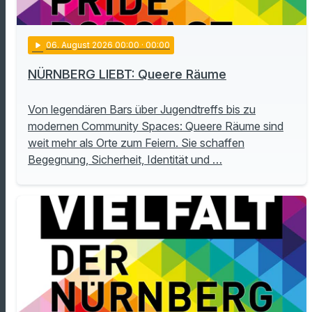
play_arrow
06
. August 2026 00:00
· 00:00
NÜRNBERG LIEBT: Queere Räume
Von legendären Bars über Jugendtreffs bis zu
modernen Community Spaces: Queere Räume sind
weit mehr als Orte zum Feiern. Sie schaffen
Begegnung, Sicherheit, Identität und …