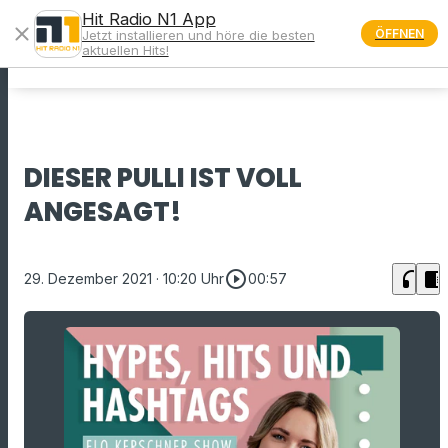
Hit Radio N1 App
close
ÖFFNEN
Jetzt installieren und höre die besten
menu
aktuellen Hits!
DIESER PULLI IST VOLL
ANGESAGT!
play_circle_outline
headphones
chrome_reader_mode
29. Dezember 2021
· 10:20 Uhr
00:57