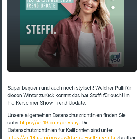
play_arrow
Dieser Pulli ist voll angesagt!
Super bequem und auch noch stylisch! Welcher Pulli für
diesen Winter zurück kommt das hat Steffi für euch! Im
00:00
00:57
Flo Kerschner Show Trend Update.
Unsere allgemeinen Datenschutzrichtlinien finden Sie
unter
https://art19.com/privacy
. Die
Datenschutzrichtlinien für Kalifornien sind unter
https://art19.com/privacy#do-not-sell-my-info
abrufbar.