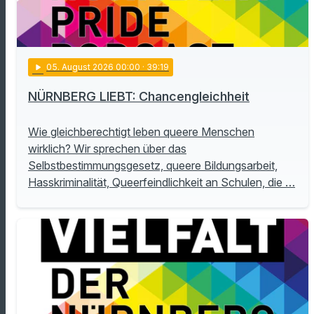
play_arrow
05
. August 2026 00:00
· 39:19
NÜRNBERG LIEBT: Chancengleichheit
Wie gleichberechtigt leben queere Menschen
wirklich? Wir sprechen über das
Selbstbestimmungsgesetz, queere Bildungsarbeit,
Hasskriminalität, Queerfeindlichkeit an Schulen, die …