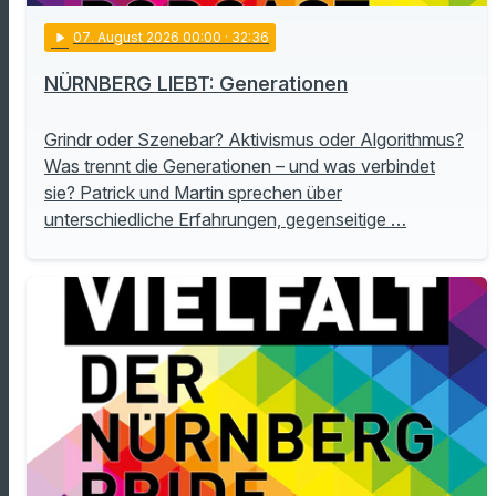
play_arrow
07
. August 2026 00:00
· 32:36
NÜRNBERG LIEBT: Generationen
Grindr oder Szenebar? Aktivismus oder Algorithmus?
Was trennt die Generationen – und was verbindet
sie? Patrick und Martin sprechen über
unterschiedliche Erfahrungen, gegenseitige …