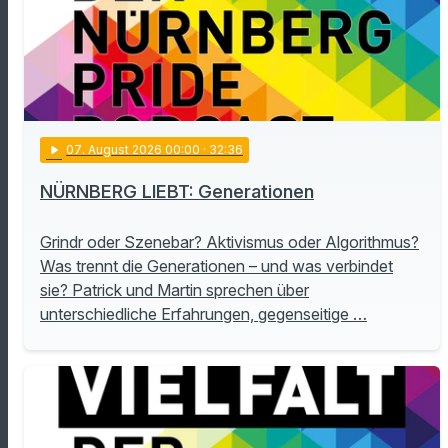
play_arrow
07
. August 2026 00:00
· 32:36
NÜRNBERG LIEBT: Generationen
Grindr oder Szenebar? Aktivismus oder Algorithmus?
Was trennt die Generationen – und was verbindet
sie? Patrick und Martin sprechen über
unterschiedliche Erfahrungen, gegenseitige …