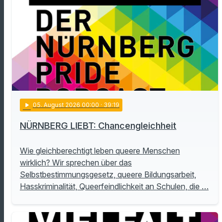
play_arrow
05
. August 2026 00:00
· 39:19
NÜRNBERG LIEBT: Chancengleichheit
Wie gleichberechtigt leben queere Menschen
wirklich? Wir sprechen über das
Selbstbestimmungsgesetz, queere Bildungsarbeit,
Hasskriminalität, Queerfeindlichkeit an Schulen, die …