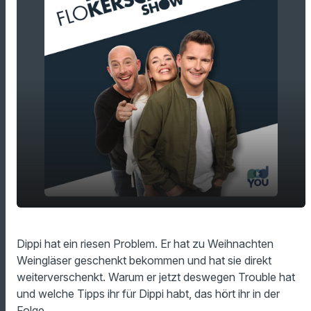
Dippi hat sein Weihnachtsgeschenk
play_arrow
Dippi hat ein riesen Problem. Er hat zu Weihnachten
weiterverschenkt...und jetzt?
Weingläser geschenkt bekommen und hat sie direkt
00:00
13:22
weiterverschenkt. Warum er jetzt deswegen Trouble hat
und welche Tipps ihr für Dippi habt, das hört ihr in der
Folge.