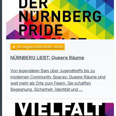
play_arrow
06
. August 2026 00:00
· 00:00
NÜRNBERG LIEBT: Queere Räume
Von legendären Bars über Jugendtreffs bis zu
modernen Community Spaces: Queere Räume sind
weit mehr als Orte zum Feiern. Sie schaffen
Begegnung, Sicherheit, Identität und …