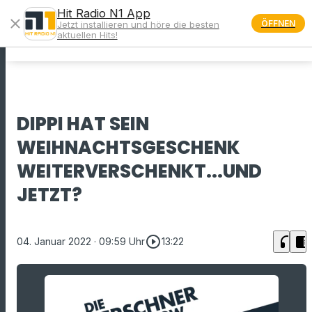
Hit Radio N1 App
close
ÖFFNEN
Jetzt installieren und höre die besten
menu
aktuellen Hits!
DIPPI HAT SEIN
WEIHNACHTSGESCHENK
WEITERVERSCHENKT...UND
JETZT?
play_circle_outline
headphones
chrome_reader_mode
04. Januar 2022
· 09:59 Uhr
13:22