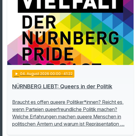
play_arrow
04
. August 2026 00:00
· 41:22
NÜRNBERG LIEBT: Queers in der Politik
Braucht es offen queere Politiker*innen? Reicht es,
wenn Parteien queerfreundliche Politik machen?
Welche Erfahrungen machen queere Menschen in
politischen Ämtern und warum ist Repräsentation …