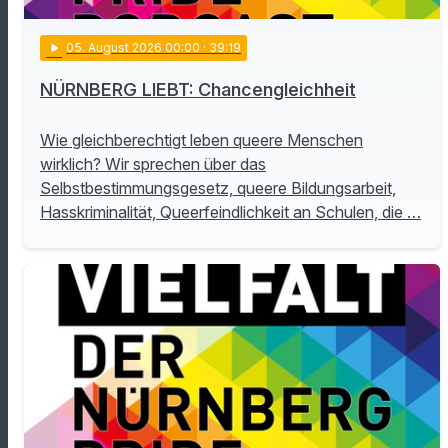
play_arrow
05
. August 2026 00:00
· 39:19
NÜRNBERG LIEBT: Chancengleichheit
Wie gleichberechtigt leben queere Menschen
wirklich? Wir sprechen über das
Selbstbestimmungsgesetz, queere Bildungsarbeit,
Hasskriminalität, Queerfeindlichkeit an Schulen, die …