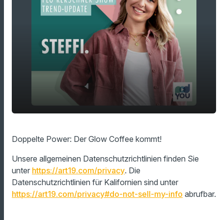
play_arrow
Doppelte Power: Der Glow Coffee kommt!
Doppelte Power: Der Glow Coffee kommt!
00:00
01:14
Unsere allgemeinen Datenschutzrichtlinien finden Sie
unter
https://art19.com/privacy
. Die
Datenschutzrichtlinien für Kalifornien sind unter
https://art19.com/privacy#do-not-sell-my-info
abrufbar.