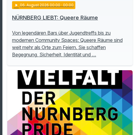
play_arrow
06
. August 2026 00:00
· 00:00
NÜRNBERG LIEBT: Queere Räume
Von legendären Bars über Jugendtreffs bis zu
modernen Community Spaces: Queere Räume sind
weit mehr als Orte zum Feiern. Sie schaffen
Begegnung, Sicherheit, Identität und …