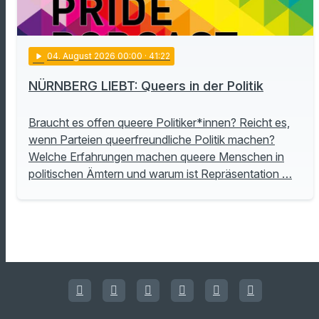
play_arrow
04
. August 2026 00:00
· 41:22
NÜRNBERG LIEBT: Queers in der Politik
Braucht es offen queere Politiker*innen? Reicht es,
wenn Parteien queerfreundliche Politik machen?
Welche Erfahrungen machen queere Menschen in
politischen Ämtern und warum ist Repräsentation …