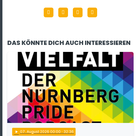
DAS KÖNNTE DICH AUCH INTERESSIEREN
play_arrow
07
. August 2026 00:00
· 32:36