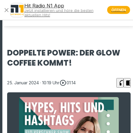
Hit Radio N1 App
close
ÖFFNEN
Jetzt installieren und höre die besten
menu
aktuellen Hits!
DOPPELTE POWER: DER GLOW
COFFEE KOMMT!
play_circle_outline
headphones
chrome_reader_mode
25. Januar 2024
· 10:19 Uhr
01:14