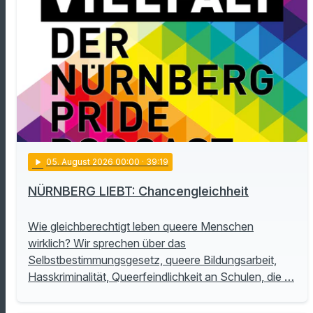
play_arrow
05
. August 2026 00:00
· 39:19
NÜRNBERG LIEBT: Chancengleichheit
Wie gleichberechtigt leben queere Menschen
wirklich? Wir sprechen über das
Selbstbestimmungsgesetz, queere Bildungsarbeit,
Hasskriminalität, Queerfeindlichkeit an Schulen, die …