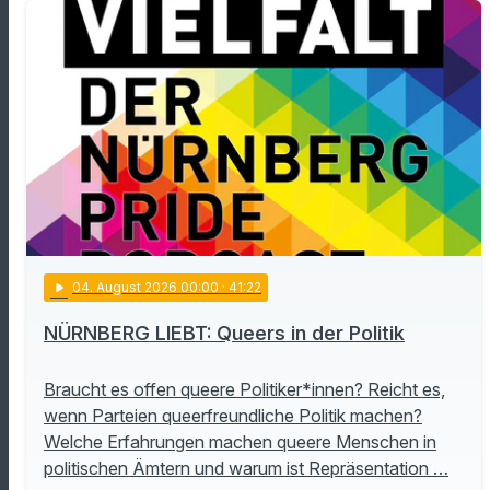
play_arrow
04
. August 2026 00:00
· 41:22
NÜRNBERG LIEBT: Queers in der Politik
Braucht es offen queere Politiker*innen? Reicht es,
wenn Parteien queerfreundliche Politik machen?
Welche Erfahrungen machen queere Menschen in
politischen Ämtern und warum ist Repräsentation …