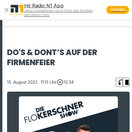
Hit Radio N1 App
close
ÖFFNEN
Jetzt installieren und höre die besten
menu
aktuellen Hits!
DO'S & DONT’S AUF DER
FIRMENFEIER
play_circle_outline
headphones
chrome_reader_mode
15. August 2022
· 11:15 Uhr
15:34