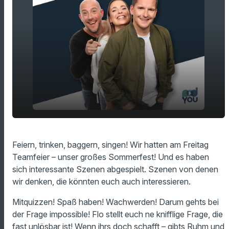
play_arrow
Do's & Dont’s auf der Firmenfeier
Feiern, trinken, baggern, singen! Wir hatten am Freitag
Teamfeier – unser großes Sommerfest! Und es haben
00:00
15:34
sich interessante Szenen abgespielt. Szenen von denen
wir denken, die könnten euch auch interessieren.
Mitquizzen! Spaß haben! Wachwerden! Darum gehts bei
der Frage impossible! Flo stellt euch ne knifflige Frage, die
fast unlösbar ist! Wenn ihrs doch schafft – gibts Ruhm und