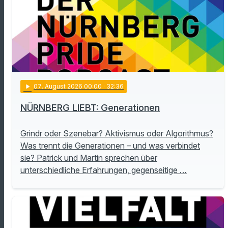
play_arrow
07
. August 2026 00:00
· 32:36
NÜRNBERG LIEBT: Generationen
Grindr oder Szenebar? Aktivismus oder Algorithmus?
Was trennt die Generationen – und was verbindet
sie? Patrick und Martin sprechen über
unterschiedliche Erfahrungen, gegenseitige …