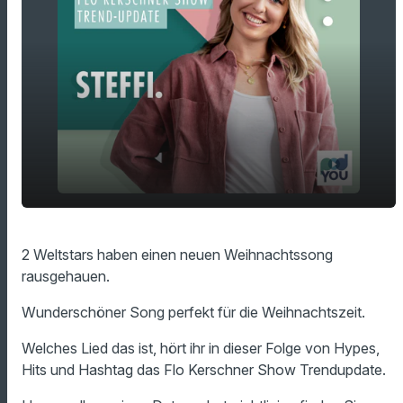
Ein neuer Weihnachtssong von zwei
play_arrow
2 Weltstars haben einen neuen Weihnachtssong
Weltstars!
rausgehauen.
00:00
00:33
Wunderschöner Song perfekt für die Weihnachtszeit.
Welches Lied das ist, hört ihr in dieser Folge von Hypes,
Hits und Hashtag das Flo Kerschner Show Trendupdate.