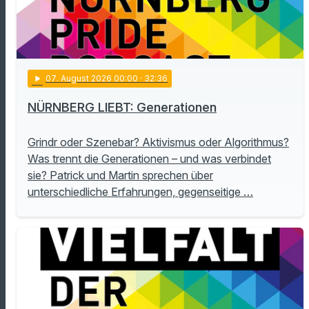
play_arrow
07
. August 2026 00:00
· 32:36
NÜRNBERG LIEBT: Generationen
Grindr oder Szenebar? Aktivismus oder Algorithmus?
Was trennt die Generationen – und was verbindet
sie? Patrick und Martin sprechen über
unterschiedliche Erfahrungen, gegenseitige …