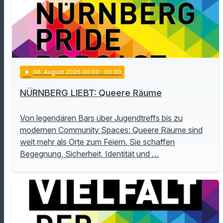
play_arrow
06
. August 2026 00:00
· 00:00
NÜRNBERG LIEBT: Queere Räume
Von legendären Bars über Jugendtreffs bis zu
modernen Community Spaces: Queere Räume sind
weit mehr als Orte zum Feiern. Sie schaffen
Begegnung, Sicherheit, Identität und …