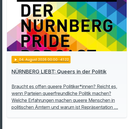
play_arrow
04
. August 2026 00:00
· 41:22
NÜRNBERG LIEBT: Queers in der Politik
Braucht es offen queere Politiker*innen? Reicht es,
wenn Parteien queerfreundliche Politik machen?
Welche Erfahrungen machen queere Menschen in
politischen Ämtern und warum ist Repräsentation …