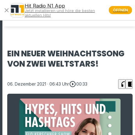
Hit Radio N1 App
close
ÖFFNEN
Jetzt installieren und höre die besten
menu
aktuellen Hits!
EIN NEUER WEIHNACHTSSONG
VON ZWEI WELTSTARS!
play_circle_outline
headphones
chrome_reader_mode
06. Dezember 2021
· 06:43 Uhr
00:33