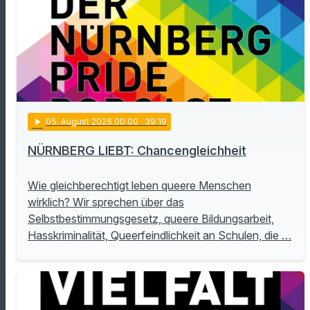
play_arrow
05
. August 2026 00:00
· 39:19
NÜRNBERG LIEBT: Chancengleichheit
Wie gleichberechtigt leben queere Menschen
wirklich? Wir sprechen über das
Selbstbestimmungsgesetz, queere Bildungsarbeit,
Hasskriminalität, Queerfeindlichkeit an Schulen, die …