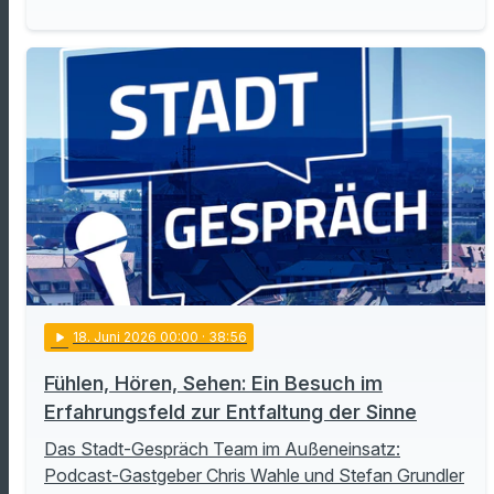
play_arrow
18
. Juni 2026 00:00
· 38:56
Fühlen, Hören, Sehen: Ein Besuch im
Erfahrungsfeld zur Entfaltung der Sinne
Das Stadt-Gespräch Team im Außeneinsatz:
Podcast-Gastgeber Chris Wahle und Stefan Grundler