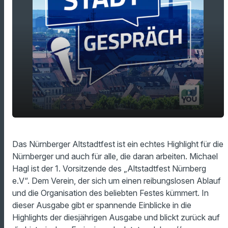
play_arrow
Endlich Altstadtfest in Nürnberg
Das Nürnberger Altstadtfest ist ein echtes Highlight für die
Nürnberger und auch für alle, die daran arbeiten. Michael
00:00
16:16
Hagl ist der 1. Vorsitzende des „Altstadtfest Nürnberg
e.V“. Dem Verein, der sich um einen reibungslosen Ablauf
und die Organisation des beliebten Festes kümmert. In
dieser Ausgabe gibt er spannende Einblicke in die
Highlights der diesjährigen Ausgabe und blickt zurück auf