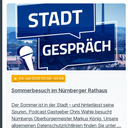
play_arrow
03
. Juli 2026 00:00
· 30:34
Sommerbesuch im Nürnberger Rathaus
Der Sommer ist in der Stadt – und hinterlässt seine
Spuren. Podcast Gastgeber Chris Wahle besucht
Nürnbergs Oberbürgermeister Markus König. Unsere
allgemeinen Datenschutzrichtlinien finden Sie unter …