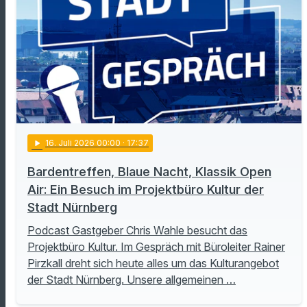
play_arrow
16
. Juli 2026 00:00
· 17:37
Bardentreffen, Blaue Nacht, Klassik Open
Air: Ein Besuch im Projektbüro Kultur der
Stadt Nürnberg
Podcast Gastgeber Chris Wahle besucht das
Projektbüro Kultur. Im Gespräch mit Büroleiter Rainer
Pirzkall dreht sich heute alles um das Kulturangebot
der Stadt Nürnberg. Unsere allgemeinen …