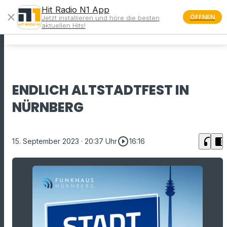
Hit Radio N1 App
close
ÖFFNEN
Jetzt installieren und höre die besten
menu
aktuellen Hits!
ENDLICH ALTSTADTFEST IN
NÜRNBERG
play_circle_outline
headphones
chrome_reader_mode
15. September 2023
· 20:37 Uhr
16:16