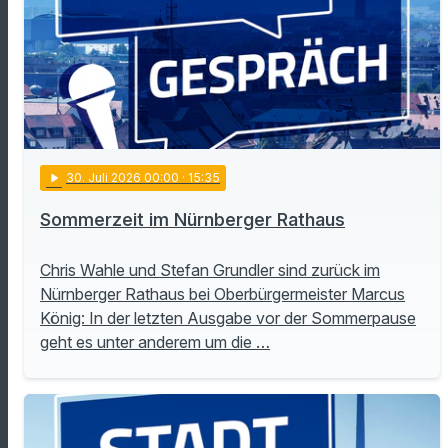
play_arrow
30
. Juli 2026 00:00
· 15:35
Sommerzeit im Nürnberger Rathaus
Chris Wahle und Stefan Grundler sind zurück im
Nürnberger Rathaus bei Oberbürgermeister Marcus
König: In der letzten Ausgabe vor der Sommerpause
geht es unter anderem um die …