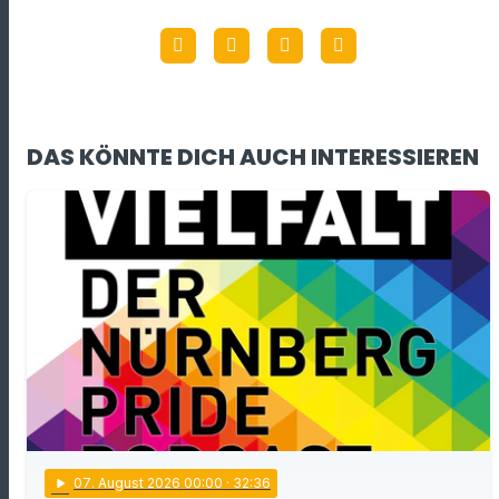
DAS KÖNNTE DICH AUCH INTERESSIEREN
play_arrow
07
. August 2026 00:00
· 32:36