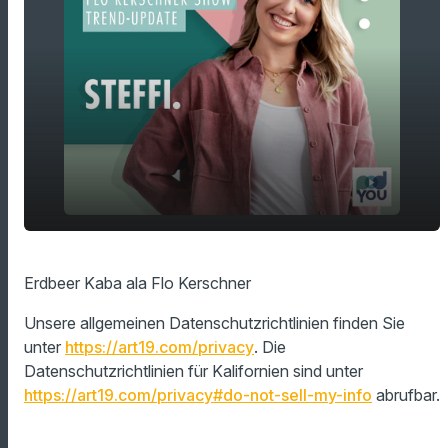
play_arrow
Erdbeer Kaba ala Flo Kerschner
Erdbeer Kaba ala Flo Kerschner
00:00
01:18
Unsere allgemeinen Datenschutzrichtlinien finden Sie
unter
https://art19.com/privacy
. Die
Datenschutzrichtlinien für Kalifornien sind unter
https://art19.com/privacy#do-not-sell-my-info
abrufbar.