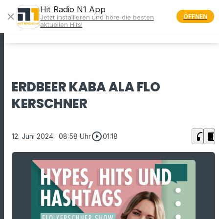
Hit Radio N1 App
close
ÖFFNEN
Jetzt installieren und höre die besten
menu
aktuellen Hits!
ERDBEER KABA ALA FLO
KERSCHNER
play_circle_outline
headphones
chrome_reader_mode
12. Juni 2024
· 08:58 Uhr
01:18