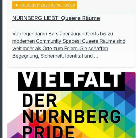
play_arrow
06
. August 2026 00:00
· 00:00
NÜRNBERG LIEBT: Queere Räume
Von legendären Bars über Jugendtreffs bis zu
modernen Community Spaces: Queere Räume sind
weit mehr als Orte zum Feiern. Sie schaffen
Begegnung, Sicherheit, Identität und …