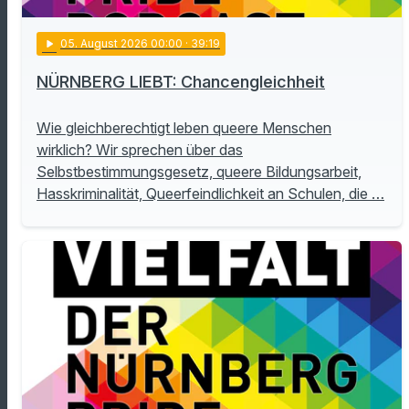
play_arrow
05
. August 2026 00:00
· 39:19
NÜRNBERG LIEBT: Chancengleichheit
Wie gleichberechtigt leben queere Menschen
wirklich? Wir sprechen über das
Selbstbestimmungsgesetz, queere Bildungsarbeit,
Hasskriminalität, Queerfeindlichkeit an Schulen, die …