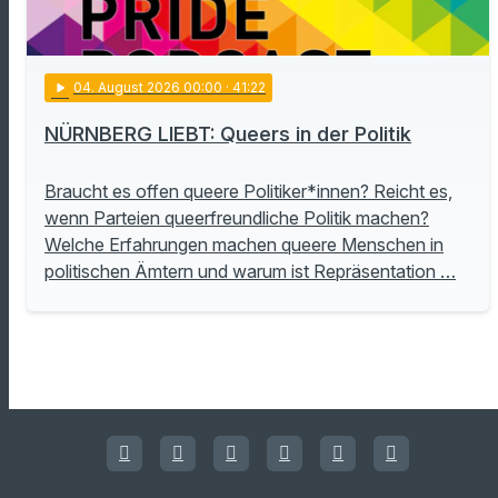
play_arrow
04
. August 2026 00:00
· 41:22
NÜRNBERG LIEBT: Queers in der Politik
Braucht es offen queere Politiker*innen? Reicht es,
wenn Parteien queerfreundliche Politik machen?
Welche Erfahrungen machen queere Menschen in
politischen Ämtern und warum ist Repräsentation …