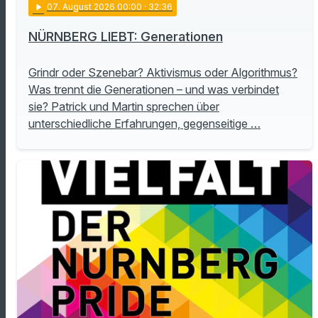
play_arrow
07
. August 2026 00:00
· 32:36
NÜRNBERG LIEBT: Generationen
Grindr oder Szenebar? Aktivismus oder Algorithmus?
Was trennt die Generationen – und was verbindet
sie? Patrick und Martin sprechen über
unterschiedliche Erfahrungen, gegenseitige …