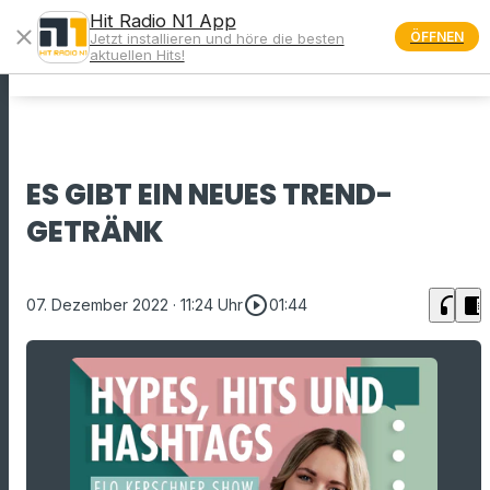
Hit Radio N1 App
close
ÖFFNEN
Jetzt installieren und höre die besten
menu
aktuellen Hits!
ES GIBT EIN NEUES TREND-
GETRÄNK
play_circle_outline
headphones
chrome_reader_mode
07. Dezember 2022
· 11:24 Uhr
01:44