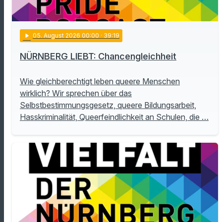
play_arrow
05
. August 2026 00:00
· 39:19
NÜRNBERG LIEBT: Chancengleichheit
Wie gleichberechtigt leben queere Menschen
wirklich? Wir sprechen über das
Selbstbestimmungsgesetz, queere Bildungsarbeit,
Hasskriminalität, Queerfeindlichkeit an Schulen, die …