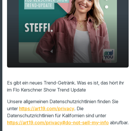
play_arrow
Es gibt ein neues Trend-Getränk
Es gibt ein neues Trend-Getränk. Was es ist, das hört ihr
im Flo Kerschner Show Trend Update
00:00
01:44
Unsere allgemeinen Datenschutzrichtlinien finden Sie
unter
https://art19.com/privacy
. Die
Datenschutzrichtlinien für Kalifornien sind unter
https://art19.com/privacy#do-not-sell-my-info
abrufbar.