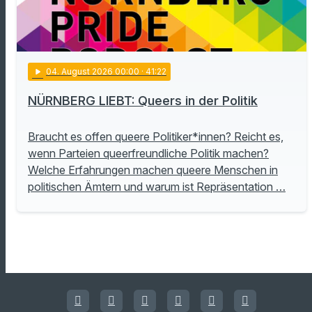
play_arrow
04
. August 2026 00:00
· 41:22
NÜRNBERG LIEBT: Queers in der Politik
Braucht es offen queere Politiker*innen? Reicht es,
wenn Parteien queerfreundliche Politik machen?
Welche Erfahrungen machen queere Menschen in
politischen Ämtern und warum ist Repräsentation …