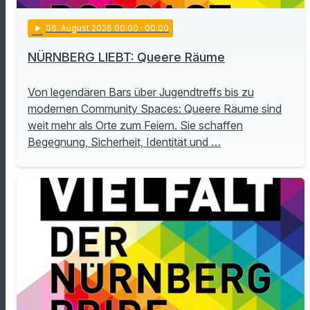
play_arrow
06
. August 2026 00:00
· 00:00
NÜRNBERG LIEBT: Queere Räume
Von legendären Bars über Jugendtreffs bis zu
modernen Community Spaces: Queere Räume sind
weit mehr als Orte zum Feiern. Sie schaffen
Begegnung, Sicherheit, Identität und …