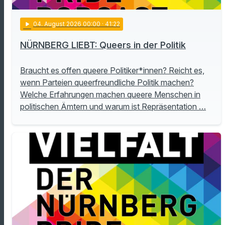
play_arrow
04
. August 2026 00:00
· 41:22
NÜRNBERG LIEBT: Queers in der Politik
Braucht es offen queere Politiker*innen? Reicht es,
wenn Parteien queerfreundliche Politik machen?
Welche Erfahrungen machen queere Menschen in
politischen Ämtern und warum ist Repräsentation …