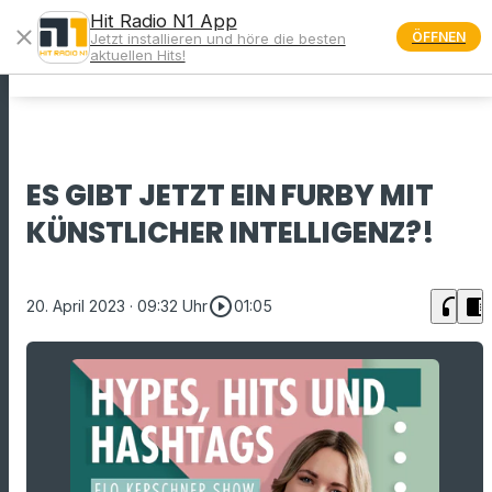
Hit Radio N1 App
close
ÖFFNEN
Jetzt installieren und höre die besten
menu
aktuellen Hits!
ES GIBT JETZT EIN FURBY MIT
KÜNSTLICHER INTELLIGENZ?!
play_circle_outline
headphones
chrome_reader_mode
20. April 2023
· 09:32 Uhr
01:05