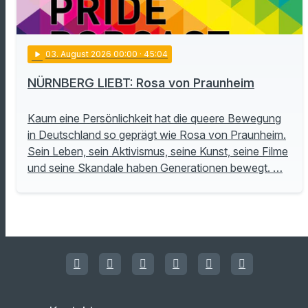
play_arrow
03
. August 2026 00:00
· 45:04
NÜRNBERG LIEBT: Rosa von Praunheim
Kaum eine Persönlichkeit hat die queere Bewegung
in Deutschland so geprägt wie Rosa von Praunheim.
Sein Leben, sein Aktivismus, seine Kunst, seine Filme
und seine Skandale haben Generationen bewegt. …