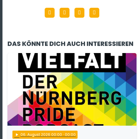
DAS KÖNNTE DICH AUCH INTERESSIEREN
play_arrow
06
. August 2026 00:00
· 00:00