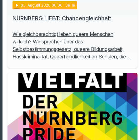
play_arrow
05
. August 2026 00:00
· 39:19
NÜRNBERG LIEBT: Chancengleichheit
Wie gleichberechtigt leben queere Menschen
wirklich? Wir sprechen über das
Selbstbestimmungsgesetz, queere Bildungsarbeit,
Hasskriminalität, Queerfeindlichkeit an Schulen, die …