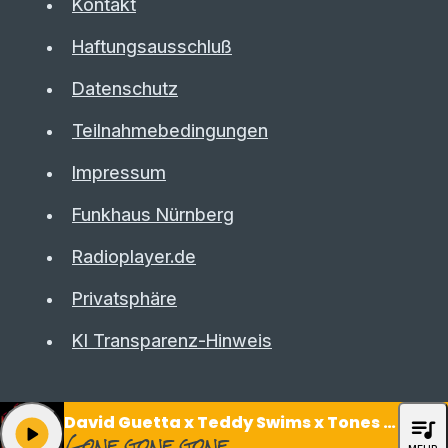
Kontakt
Haftungsausschluß
Datenschutz
Teilnahmebedingungen
Impressum
Funkhaus Nürnberg
Radioplayer.de
Privatsphäre
KI Transparenz-Hinweis
David Guetta x Teddy Swims x Tones And I
queue_music
play_arrow
Gone gone gone