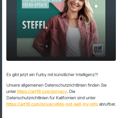
Es gibt jetzt ein Furby mit künstlicher
play_arrow
Es gibt jetzt ein Furby mit künstlicher Intelligenz?!
Intelligenz?!
00:00
01:05
Unsere allgemeinen Datenschutzrichtlinien finden Sie
unter
https://art19.com/privacy
. Die
Datenschutzrichtlinien für Kalifornien sind unter
https://art19.com/privacy#do-not-sell-my-info
abrufbar.