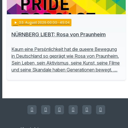
play_arrow
03
. August 2026 00:00
· 45:04
NÜRNBERG LIEBT: Rosa von Praunheim
Kaum eine Persönlichkeit hat die queere Bewegung
in Deutschland so geprägt wie Rosa von Praunheim.
Sein Leben, sein Aktivismus, seine Kunst, seine Filme
und seine Skandale haben Generationen bewegt. …