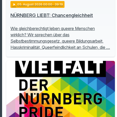
play_arrow
05
. August 2026 00:00
· 39:19
NÜRNBERG LIEBT: Chancengleichheit
Wie gleichberechtigt leben queere Menschen
wirklich? Wir sprechen über das
Selbstbestimmungsgesetz, queere Bildungsarbeit,
Hasskriminalität, Queerfeindlichkeit an Schulen, die …