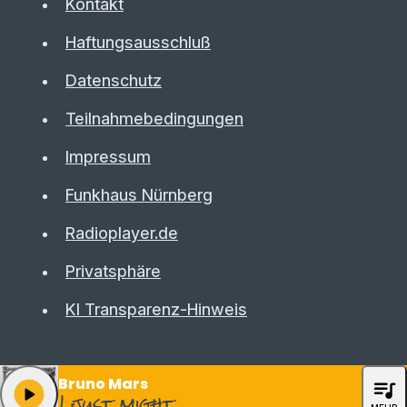
Kontakt
Haftungsausschluß
Datenschutz
Teilnahmebedingungen
Impressum
Funkhaus Nürnberg
Radioplayer.de
Privatsphäre
KI Transparenz-Hinweis
Bruno Mars
queue_music
play_arrow
I just might