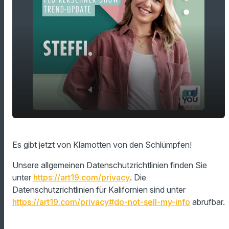
Es gibt jetzt von Klamotten von den
play_arrow
Es gibt jetzt von Klamotten von den Schlümpfen!
Schlümpfen!
00:00
01:20
Unsere allgemeinen Datenschutzrichtlinien finden Sie
unter
https://art19.com/privacy
. Die
Datenschutzrichtlinien für Kalifornien sind unter
https://art19.com/privacy#do-not-sell-my-info
abrufbar.