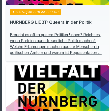
play_arrow
04
. August 2026 00:00
· 41:22
NÜRNBERG LIEBT: Queers in der Politik
Braucht es offen queere Politiker*innen? Reicht es,
wenn Parteien queerfreundliche Politik machen?
Welche Erfahrungen machen queere Menschen in
politischen Ämtern und warum ist Repräsentation …