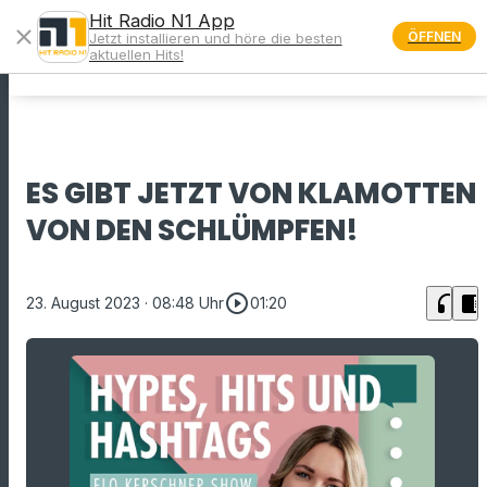
Hit Radio N1 App
close
ÖFFNEN
Jetzt installieren und höre die besten
menu
aktuellen Hits!
ES GIBT JETZT VON KLAMOTTEN
VON DEN SCHLÜMPFEN!
play_circle_outline
headphones
chrome_reader_mode
23. August 2023
· 08:48 Uhr
01:20