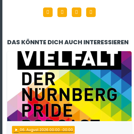
DAS KÖNNTE DICH AUCH INTERESSIEREN
play_arrow
06
. August 2026 00:00
· 00:00