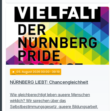
play_arrow
05
. August 2026 00:00
· 39:19
NÜRNBERG LIEBT: Chancengleichheit
Wie gleichberechtigt leben queere Menschen
wirklich? Wir sprechen über das
Selbstbestimmungsgesetz, queere Bildungsarbeit,