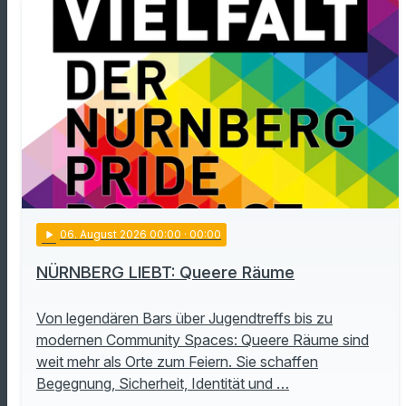
play_arrow
06
. August 2026 00:00
· 00:00
NÜRNBERG LIEBT: Queere Räume
Von legendären Bars über Jugendtreffs bis zu
modernen Community Spaces: Queere Räume sind
weit mehr als Orte zum Feiern. Sie schaffen
Begegnung, Sicherheit, Identität und …