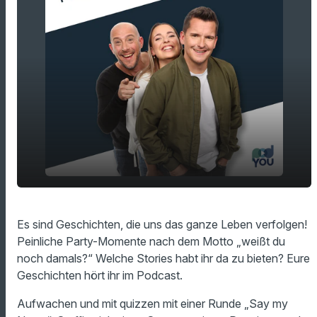
Es sind Geschichten, die uns das ganze
play_arrow
Es sind Geschichten, die uns das ganze Leben verfolgen!
Leben verfolgen - Peinliche Party-Momente!
Peinliche Party-Momente nach dem Motto „weißt du
00:00
13:44
noch damals?“ Welche Stories habt ihr da zu bieten? Eure
Geschichten hört ihr im Podcast.
Aufwachen und mit quizzen mit einer Runde „Say my