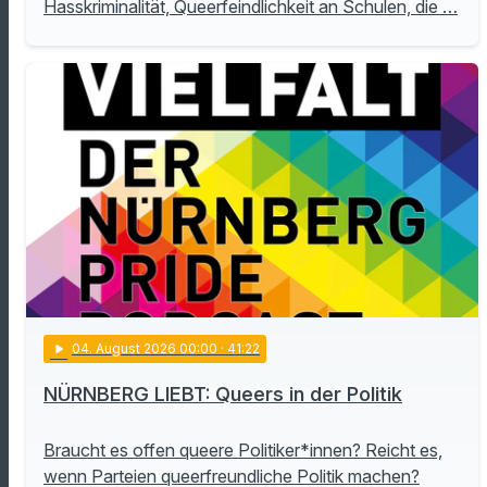
Hasskriminalität, Queerfeindlichkeit an Schulen, die …
play_arrow
04
. August 2026 00:00
· 41:22
NÜRNBERG LIEBT: Queers in der Politik
Braucht es offen queere Politiker*innen? Reicht es,
wenn Parteien queerfreundliche Politik machen?