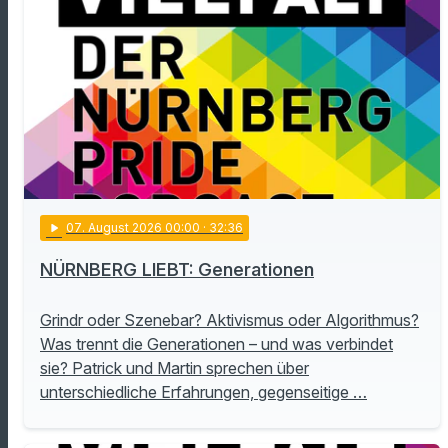
play_arrow
07
. August 2026 00:00
· 32:36
NÜRNBERG LIEBT: Generationen
Grindr oder Szenebar? Aktivismus oder Algorithmus?
Was trennt die Generationen – und was verbindet
sie? Patrick und Martin sprechen über
unterschiedliche Erfahrungen, gegenseitige …