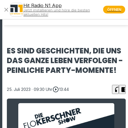
Hit Radio N1 App
close
ÖFFNEN
Jetzt installieren und höre die besten
menu
aktuellen Hits!
ES SIND GESCHICHTEN, DIE UNS
DAS GANZE LEBEN VERFOLGEN -
PEINLICHE PARTY-MOMENTE!
play_circle_outline
headphones
chrome_reader_mode
25. Juli 2023
· 09:30 Uhr
13:44