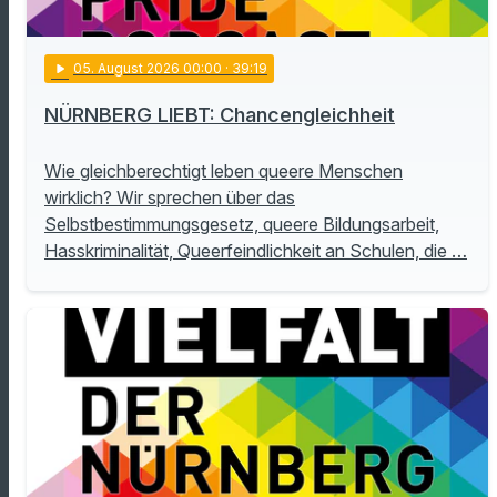
play_arrow
05
. August 2026 00:00
· 39:19
NÜRNBERG LIEBT: Chancengleichheit
Wie gleichberechtigt leben queere Menschen
wirklich? Wir sprechen über das
Selbstbestimmungsgesetz, queere Bildungsarbeit,
Hasskriminalität, Queerfeindlichkeit an Schulen, die …