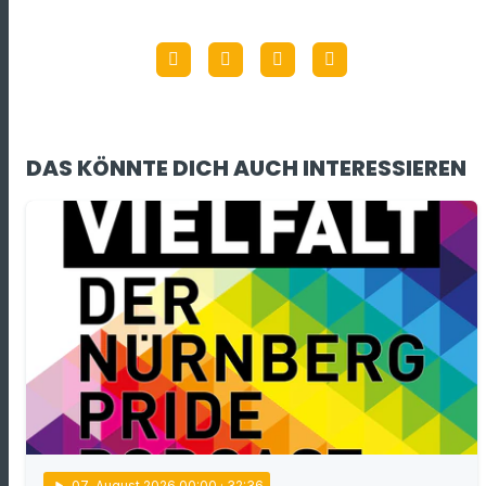
DAS KÖNNTE DICH AUCH INTERESSIEREN
play_arrow
07
. August 2026 00:00
· 32:36