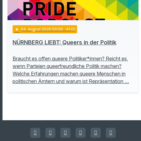
play_arrow
04
. August 2026 00:00
· 41:22
NÜRNBERG LIEBT: Queers in der Politik
Braucht es offen queere Politiker*innen? Reicht es,
wenn Parteien queerfreundliche Politik machen?
Welche Erfahrungen machen queere Menschen in
politischen Ämtern und warum ist Repräsentation …