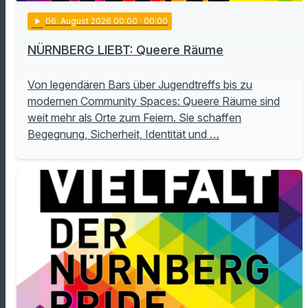
play_arrow
06
. August 2026 00:00
· 00:00
NÜRNBERG LIEBT: Queere Räume
Von legendären Bars über Jugendtreffs bis zu
modernen Community Spaces: Queere Räume sind
weit mehr als Orte zum Feiern. Sie schaffen
Begegnung, Sicherheit, Identität und …