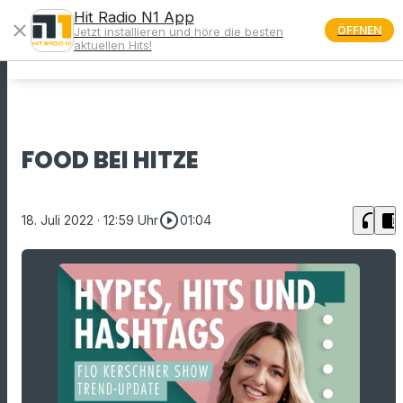
Hit Radio N1 App
close
ÖFFNEN
Jetzt installieren und höre die besten
menu
aktuellen Hits!
FOOD BEI HITZE
play_circle_outline
headphones
chrome_reader_mode
18. Juli 2022
· 12:59 Uhr
01:04