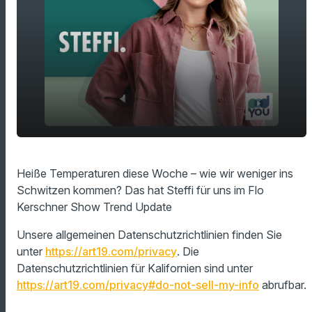
play_arrow
Food bei Hitze
Heiße Temperaturen diese Woche – wie wir weniger ins
Schwitzen kommen? Das hat Steffi für uns im Flo
00:00
01:04
Kerschner Show Trend Update
Unsere allgemeinen Datenschutzrichtlinien finden Sie
unter
https://art19.com/privacy
. Die
Datenschutzrichtlinien für Kalifornien sind unter
https://art19.com/privacy#do-not-sell-my-info
abrufbar.