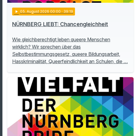
play_arrow
05
. August 2026 00:00
· 39:19
NÜRNBERG LIEBT: Chancengleichheit
Wie gleichberechtigt leben queere Menschen
wirklich? Wir sprechen über das
Selbstbestimmungsgesetz, queere Bildungsarbeit,
Hasskriminalität, Queerfeindlichkeit an Schulen, die …