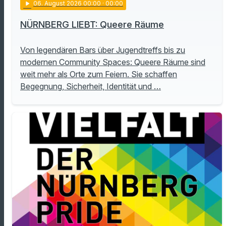
play_arrow
06
. August 2026 00:00
· 00:00
NÜRNBERG LIEBT: Queere Räume
Von legendären Bars über Jugendtreffs bis zu
modernen Community Spaces: Queere Räume sind
weit mehr als Orte zum Feiern. Sie schaffen
Begegnung, Sicherheit, Identität und …