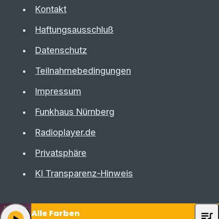
Kontakt
Haftungsausschluß
Datenschutz
Teilnahmebedingungen
Impressum
Funkhaus Nürnberg
Radioplayer.de
Privatsphäre
KI Transparenz-Hinweis
Alle Farben
queue_music
play_arrow