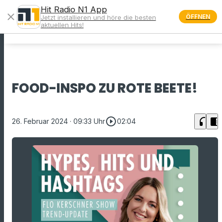
Hit Radio N1 App
close
ÖFFNEN
Jetzt installieren und höre die besten
menu
aktuellen Hits!
FOOD-INSPO ZU ROTE BEETE!
play_circle_outline
headphones
chrome_reader_mode
26. Februar 2024
· 09:33 Uhr
02:04