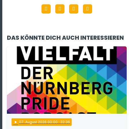
DAS KÖNNTE DICH AUCH INTERESSIEREN
play_arrow
07
. August 2026 00:00
· 32:36