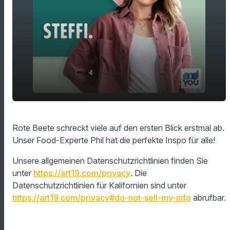
play_arrow
Food-Inspo zu Rote Beete!
Rote Beete schreckt viele auf den ersten Blick erstmal ab.
Unser Food-Experte Phil hat die perfekte Inspo für alle!
00:00
02:04
Unsere allgemeinen Datenschutzrichtlinien finden Sie
unter
https://art19.com/privacy
. Die
Datenschutzrichtlinien für Kalifornien sind unter
https://art19.com/privacy#do-not-sell-my-info
abrufbar.