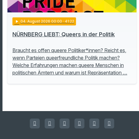
play_arrow
04
. August 2026 00:00
· 41:22
NÜRNBERG LIEBT: Queers in der Politik
Braucht es offen queere Politiker*innen? Reicht es,
wenn Parteien queerfreundliche Politik machen?
Welche Erfahrungen machen queere Menschen in
politischen Ämtern und warum ist Repräsentation …