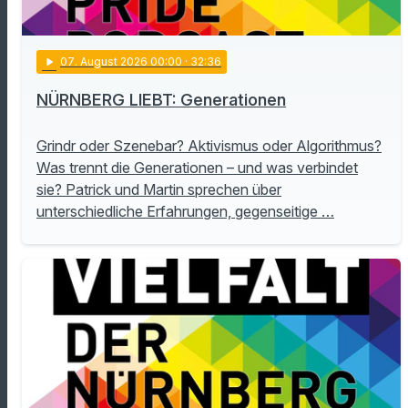
play_arrow
07
. August 2026 00:00
· 32:36
NÜRNBERG LIEBT: Generationen
Grindr oder Szenebar? Aktivismus oder Algorithmus?
Was trennt die Generationen – und was verbindet
sie? Patrick und Martin sprechen über
unterschiedliche Erfahrungen, gegenseitige …