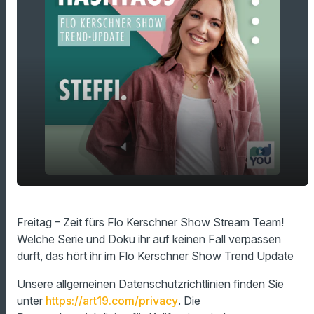
Freitag bedeutet: Serien und Doku Tipps
play_arrow
Freitag – Zeit fürs Flo Kerschner Show Stream Team!
fürs Wochenende!
Welche Serie und Doku ihr auf keinen Fall verpassen
00:00
01:36
dürft, das hört ihr im Flo Kerschner Show Trend Update
Unsere allgemeinen Datenschutzrichtlinien finden Sie
unter
https://art19.com/privacy
. Die