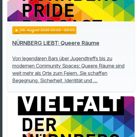
play_arrow
06
. August 2026 00:00
· 00:00
NÜRNBERG LIEBT: Queere Räume
Von legendären Bars über Jugendtreffs bis zu
modernen Community Spaces: Queere Räume sind
weit mehr als Orte zum Feiern. Sie schaffen
Begegnung, Sicherheit, Identität und …