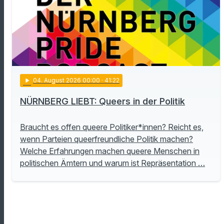
play_arrow
04
. August 2026 00:00
· 41:22
NÜRNBERG LIEBT: Queers in der Politik
Braucht es offen queere Politiker*innen? Reicht es,
wenn Parteien queerfreundliche Politik machen?
Welche Erfahrungen machen queere Menschen in
politischen Ämtern und warum ist Repräsentation …