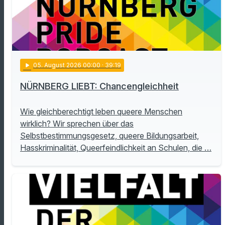
play_arrow
05
. August 2026 00:00
· 39:19
NÜRNBERG LIEBT: Chancengleichheit
Wie gleichberechtigt leben queere Menschen
wirklich? Wir sprechen über das
Selbstbestimmungsgesetz, queere Bildungsarbeit,
Hasskriminalität, Queerfeindlichkeit an Schulen, die …