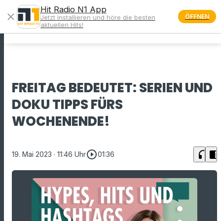
Hit Radio N1 App
close
ÖFFNEN
Jetzt installieren und höre die besten
menu
aktuellen Hits!
FREITAG BEDEUTET: SERIEN UND
DOKU TIPPS FÜRS
WOCHENENDE!
play_circle_outline
headphones
chrome_reader_mode
19. Mai 2023
· 11:46 Uhr
01:36