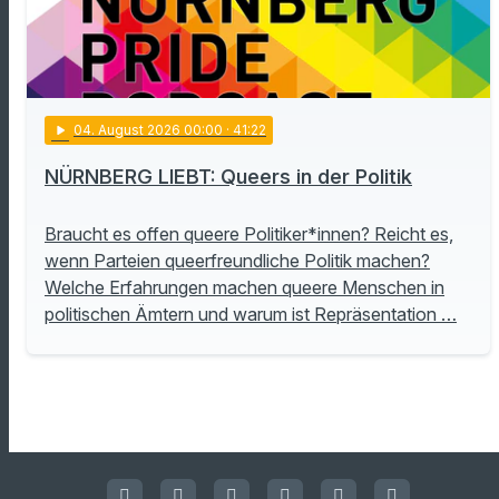
play_arrow
04
. August 2026 00:00
· 41:22
NÜRNBERG LIEBT: Queers in der Politik
Braucht es offen queere Politiker*innen? Reicht es,
wenn Parteien queerfreundliche Politik machen?
Welche Erfahrungen machen queere Menschen in
politischen Ämtern und warum ist Repräsentation …