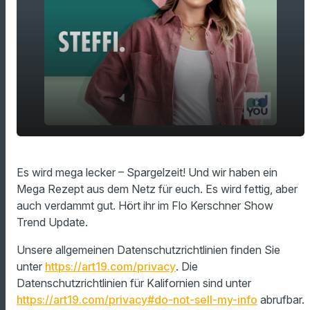
play_arrow
frittierter Spargel
Es wird mega lecker – Spargelzeit! Und wir haben ein
Mega Rezept aus dem Netz für euch. Es wird fettig, aber
00:00
01:06
auch verdammt gut. Hört ihr im Flo Kerschner Show
Trend Update.
Unsere allgemeinen Datenschutzrichtlinien finden Sie
unter
https://art19.com/privacy
. Die
Datenschutzrichtlinien für Kalifornien sind unter
https://art19.com/privacy#do-not-sell-my-info
abrufbar.