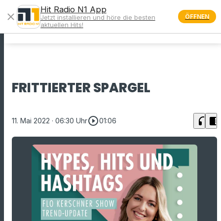
Hit Radio N1 App
close
ÖFFNEN
Jetzt installieren und höre die besten
menu
aktuellen Hits!
FRITTIERTER SPARGEL
play_circle_outline
headphones
chrome_reader_mode
11. Mai 2022
· 06:30 Uhr
01:06