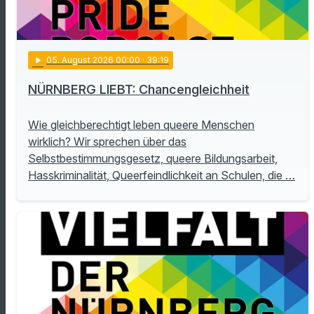
play_arrow
05
. August 2026 00:00
· 39:19
NÜRNBERG LIEBT: Chancengleichheit
Wie gleichberechtigt leben queere Menschen
wirklich? Wir sprechen über das
Selbstbestimmungsgesetz, queere Bildungsarbeit,
Hasskriminalität, Queerfeindlichkeit an Schulen, die …