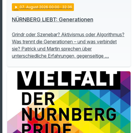
play_arrow
07
. August 2026 00:00
· 32:36
NÜRNBERG LIEBT: Generationen
Grindr oder Szenebar? Aktivismus oder Algorithmus?
Was trennt die Generationen – und was verbindet
sie? Patrick und Martin sprechen über
unterschiedliche Erfahrungen, gegenseitige …