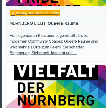
play_arrow
06
. August 2026 00:00
· 00:00
NÜRNBERG LIEBT: Queere Räume
Von legendären Bars über Jugendtreffs bis zu
modernen Community Spaces: Queere Räume sind
weit mehr als Orte zum Feiern. Sie schaffen
Begegnung, Sicherheit, Identität und …