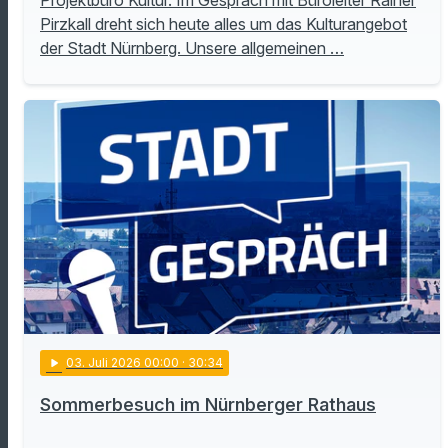
Projektbüro Kultur. Im Gespräch mit Büroleiter Rainer
Pirzkall dreht sich heute alles um das Kulturangebot
der Stadt Nürnberg. Unsere allgemeinen …
play_arrow
03
. Juli 2026 00:00
· 30:34
Sommerbesuch im Nürnberger Rathaus