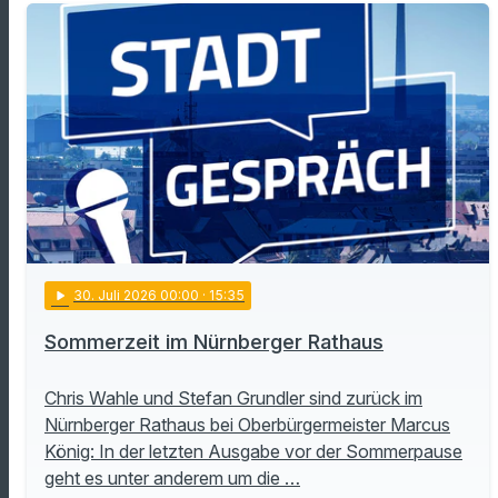
play_arrow
30
. Juli 2026 00:00
· 15:35
Sommerzeit im Nürnberger Rathaus
Chris Wahle und Stefan Grundler sind zurück im
Nürnberger Rathaus bei Oberbürgermeister Marcus
König: In der letzten Ausgabe vor der Sommerpause
geht es unter anderem um die …