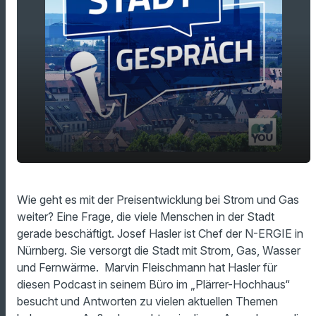
Gas- und Strompreis - was kommt auf uns
play_arrow
Wie geht es mit der Preisentwicklung bei Strom und Gas
zu?
weiter? Eine Frage, die viele Menschen in der Stadt
00:00
24:43
gerade beschäftigt. Josef Hasler ist Chef der N-ERGIE in
Nürnberg. Sie versorgt die Stadt mit Strom, Gas, Wasser
und Fernwärme. Marvin Fleischmann hat Hasler für
diesen Podcast in seinem Büro im „Plärrer-Hochhaus“
besucht und Antworten zu vielen aktuellen Themen