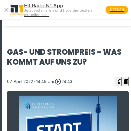
Hit Radio N1 App
close
ÖFFNEN
Jetzt installieren und höre die besten
menu
aktuellen Hits!
GAS- UND STROMPREIS - WAS
KOMMT AUF UNS ZU?
play_circle_outline
headphones
chrome_reader_mode
07. April 2022
· 14:49 Uhr
24:43