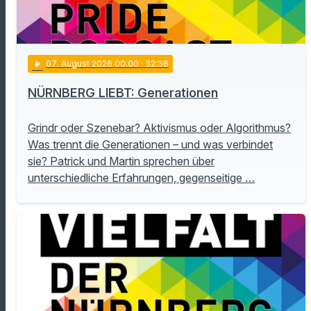
play_arrow
07
. August 2026 00:00
· 32:36
NÜRNBERG LIEBT: Generationen
Grindr oder Szenebar? Aktivismus oder Algorithmus?
Was trennt die Generationen – und was verbindet
sie? Patrick und Martin sprechen über
unterschiedliche Erfahrungen, gegenseitige …