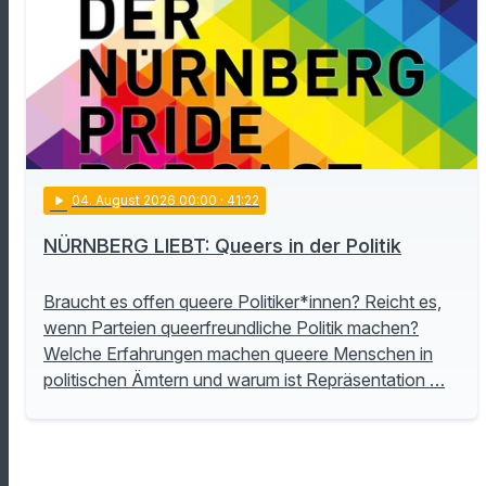
play_arrow
04
. August 2026 00:00
· 41:22
NÜRNBERG LIEBT: Queers in der Politik
Braucht es offen queere Politiker*innen? Reicht es,
wenn Parteien queerfreundliche Politik machen?
Welche Erfahrungen machen queere Menschen in
politischen Ämtern und warum ist Repräsentation …