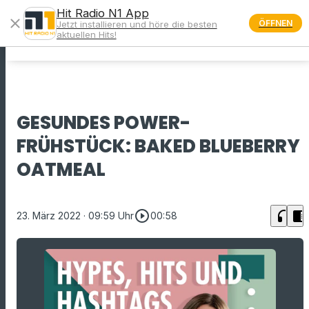
Hit Radio N1 App
close
ÖFFNEN
Jetzt installieren und höre die besten
menu
aktuellen Hits!
GESUNDES POWER-
FRÜHSTÜCK: BAKED BLUEBERRY
OATMEAL
play_circle_outline
headphones
chrome_reader_mode
23. März 2022
· 09:59 Uhr
00:58