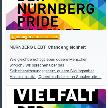
play_arrow
05
. August 2026 00:00
· 39:19
NÜRNBERG LIEBT: Chancengleichheit
Wie gleichberechtigt leben queere Menschen
wirklich? Wir sprechen über das
Selbstbestimmungsgesetz, queere Bildungsarbeit,
Hasskriminalität, Queerfeindlichkeit an Schulen, die …