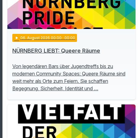
play_arrow
06
. August 2026 00:00
· 00:00
NÜRNBERG LIEBT: Queere Räume
Von legendären Bars über Jugendtreffs bis zu
modernen Community Spaces: Queere Räume sind
weit mehr als Orte zum Feiern. Sie schaffen
Begegnung, Sicherheit, Identität und …