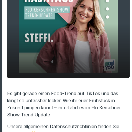
Gesundes Power-Frühstück: Baked
play_arrow
Es gibt gerade einen Food-Trend auf TikTok und das
Blueberry Oatmeal
klingt so unfassbar lecker. Wie ihr euer Frühstück in
00:00
00:58
Zukunft pimpen könnt – ihr erfahrt es im Flo Kerschner
Show Trend Update
Unsere allgemeinen Datenschutzrichtlinien finden Sie