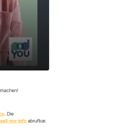
chmachen!
cy
. Die
sell-my-info
abrufbar.