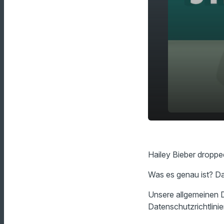
Hailey Bieb
play_arrow
Smoothie
Hailey Bieber droppe
Was es genau ist? D
Unsere allgemeinen D
Datenschutzrichtlinie