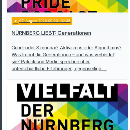
play_arrow
07
. August 2026 00:00
· 32:36
NÜRNBERG LIEBT: Generationen
Grindr oder Szenebar? Aktivismus oder Algorithmus?
Was trennt die Generationen – und was verbindet
sie? Patrick und Martin sprechen über
unterschiedliche Erfahrungen, gegenseitige …