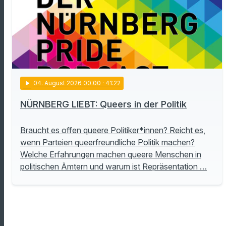
play_arrow
04
. August 2026 00:00
· 41:22
NÜRNBERG LIEBT: Queers in der Politik
Braucht es offen queere Politiker*innen? Reicht es,
wenn Parteien queerfreundliche Politik machen?
Welche Erfahrungen machen queere Menschen in
politischen Ämtern und warum ist Repräsentation …