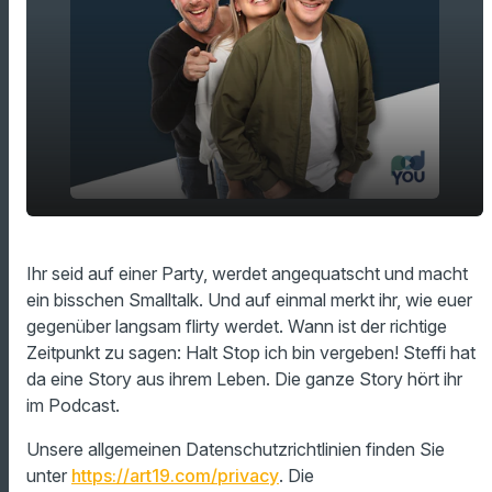
play_arrow
Halt Stop ich bin vergeben!
Ihr seid auf einer Party, werdet angequatscht und macht
ein bisschen Smalltalk. Und auf einmal merkt ihr, wie euer
00:00
12:50
gegenüber langsam flirty werdet. Wann ist der richtige
Zeitpunkt zu sagen: Halt Stop ich bin vergeben! Steffi hat
da eine Story aus ihrem Leben. Die ganze Story hört ihr
im Podcast.
Unsere allgemeinen Datenschutzrichtlinien finden Sie
unter
https://art19.com/privacy
. Die