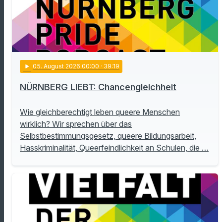
play_arrow
05
. August 2026 00:00
· 39:19
NÜRNBERG LIEBT: Chancengleichheit
Wie gleichberechtigt leben queere Menschen
wirklich? Wir sprechen über das
Selbstbestimmungsgesetz, queere Bildungsarbeit,
Hasskriminalität, Queerfeindlichkeit an Schulen, die …