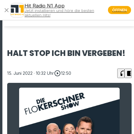
Hit Radio N1 App
close
ÖFFNEN
Jetzt installieren und höre die besten
menu
aktuellen Hits!
HALT STOP ICH BIN VERGEBEN!
play_circle_outline
headphones
chrome_reader_mode
15. Juni 2022
· 10:32 Uhr
12:50