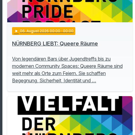
play_arrow
06
. August 2026 00:00
· 00:00
NÜRNBERG LIEBT: Queere Räume
Von legendären Bars über Jugendtreffs bis zu
modernen Community Spaces: Queere Räume sind
weit mehr als Orte zum Feiern. Sie schaffen
Begegnung, Sicherheit, Identität und …