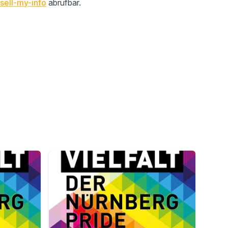
sell-my-info
abrufbar.