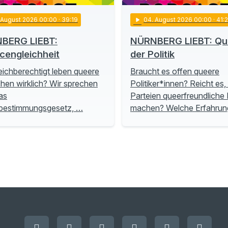
. August 2026 00:00
· 39:19
play_arrow
04
. August 2026 00:00
· 41:
BERG LIEBT:
NÜRNBERG LIEBT: Que
cengleichheit
der Politik
eichberechtigt leben queere
Braucht es offen queere
en wirklich? Wir sprechen
Politiker*innen? Reicht es
as
Parteien queerfreundliche P
tbestimmungsgesetz, …
machen? Welche Erfahru