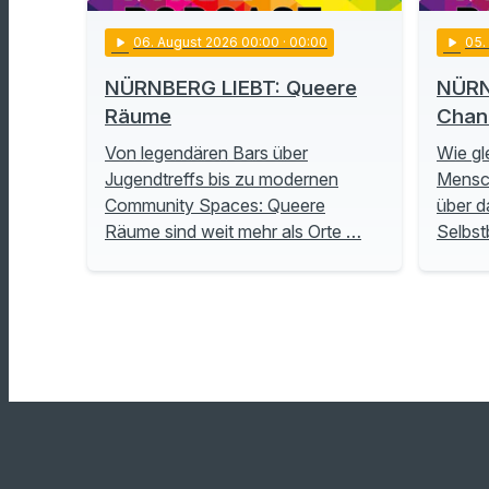
play_arrow
06
. August 2026 00:00
· 00:00
play_arrow
05
NÜRNBERG LIEBT: Queere
NÜRN
Räume
Chan
Von legendären Bars über
Wie gl
Jugendtreffs bis zu modernen
Mensch
Community Spaces: Queere
über d
Räume sind weit mehr als Orte …
Selbs