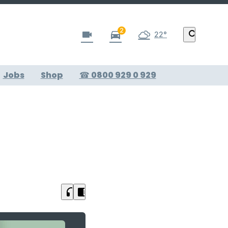
2
videocam
directions_car
search
22°
Jobs
Shop
☎ 0800 929 0 929
headphones
chrome_reader_mode