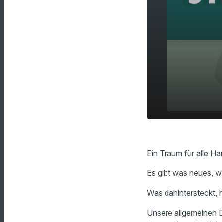
Harry Potte
play_arrow
Badebomb
Ein Traum für alle Ha
Es gibt was neues, w
Was dahintersteckt, 
Unsere allgemeinen D