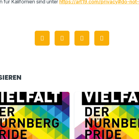
n für Kalifornien sind unter
https://art19.com/privacy#do-not-
SIEREN