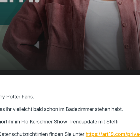
r
00:00
01:30
e
rry Potter Fans.
as ihr vielleicht bald schon im Badezimmer stehen habt.
hört ihr im Flo Kerschner Show Trendupdate mit Steffi
atenschutzrichtlinien finden Sie unter
https://art19.com/priva