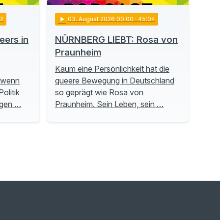
22
play_arrow
03
. August 2026 00:00
· 45:04
ers in
NÜRNBERG LIEBT: Rosa von
Praunheim
Kaum eine Persönlichkeit hat die
, wenn
queere Bewegung in Deutschland
olitik
so geprägt wie Rosa von
ngen …
Praunheim. Sein Leben, sein …