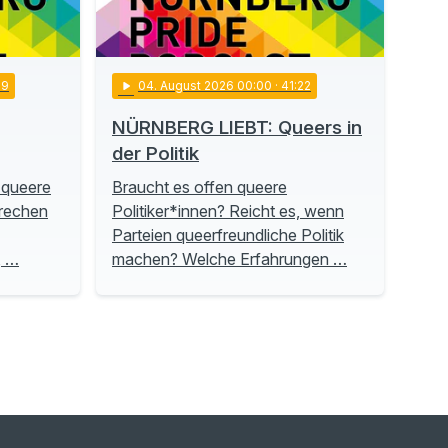
19
play_arrow
04
. August 2026 00:00
· 41:22
NÜRNBERG LIEBT: Queers in
der Politik
 queere
Braucht es offen queere
prechen
Politiker*innen? Reicht es, wenn
Parteien queerfreundliche Politik
, …
machen? Welche Erfahrungen …