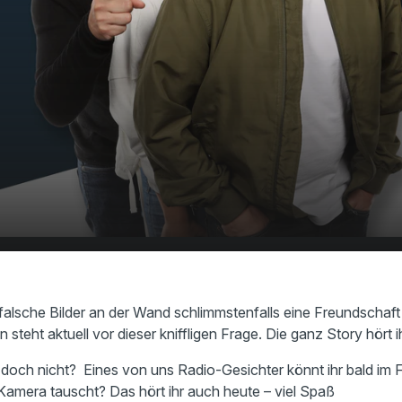
ma aus der Beziehungsecke - was
00:00
 machen?
falsche Bilder an der Wand schlimmstenfalls eine Freundschaf
teht aktuell vor dieser kniffligen Frage. Die ganz Story hört i
r doch nicht? Eines von uns Radio-Gesichter könnt ihr bald i
Kamera tauscht? Das hört ihr auch heute – viel Spaß