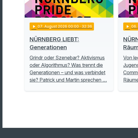
play_arrow
07
. August 2026 00:00
· 32:36
play_arrow
06
NÜRNBERG LIEBT:
NÜRN
Generationen
Räu
Grindr oder Szenebar? Aktivismus
Von le
oder Algorithmus? Was trennt die
Jugend
Generationen – und was verbindet
Commu
sie? Patrick und Martin sprechen …
Räume 