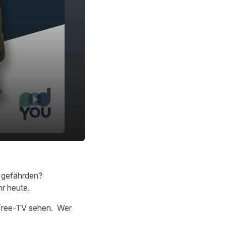
19:47
t gefährden?
hr heute.
m Free-TV sehen. Wer