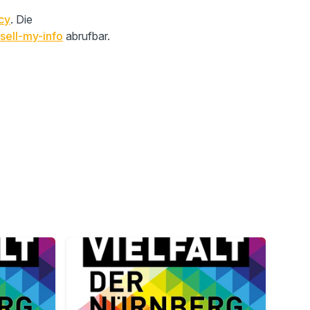
cy
. Die
sell-my-info
abrufbar.