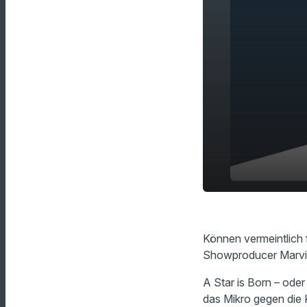
Heißes The
play_arrow
würdet ihr
Können vermeintlich 
Showproducer Marvin s
A Star is Born – ode
das Mikro gegen die 