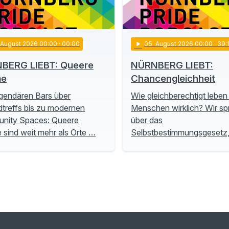
. August 2026 00:00
· 00:00
play_arrow
05
. August 2026 00:00
· 39:
BERG LIEBT: Queere
NÜRNBERG LIEBT:
me
Chancengleichheit
gendären Bars über
Wie gleichberechtigt leben
treffs bis zu modernen
Menschen wirklich? Wir s
nity Spaces: Queere
über das
sind weit mehr als Orte …
Selbstbestimmungsgesetz