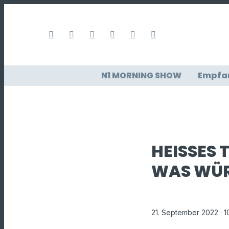
N1 MORNING SHOW
Empfa
HEISSES 
AS WÜRD
21. September 2022
· 