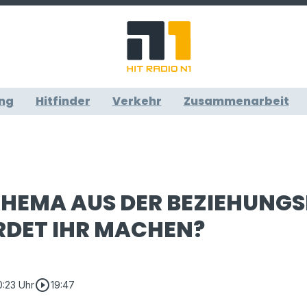
ng
Hitfinder
Verkehr
Zusammenarbeit
THEMA AUS DER BEZIEHUNGSEC
ET IHR MACHEN?
play_circle_outline
10:23 Uhr
19:47