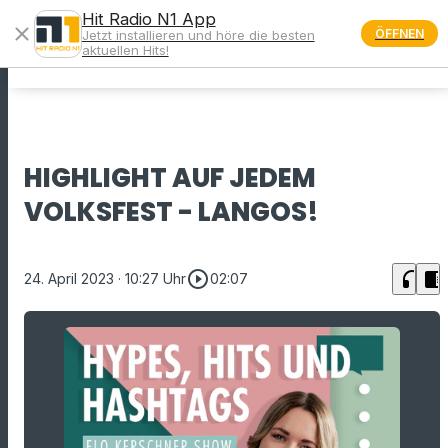
Hit Radio N1 App
close
ÖFFNEN
Jetzt installieren und höre die besten
menu
aktuellen Hits!
HIGHLIGHT AUF JEDEM
VOLKSFEST - LANGOS!
play_circle_outline
headphones
chrome_reader_mode
24. April 2023
· 10:27 Uhr
02:07