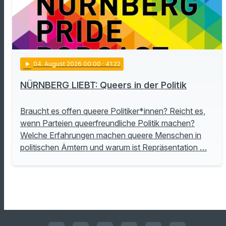
play_arrow
04
. August 2026 00:00
· 41:22
NÜRNBERG LIEBT: Queers in der Politik
Braucht es offen queere Politiker*innen? Reicht es,
wenn Parteien queerfreundliche Politik machen?
Welche Erfahrungen machen queere Menschen in
politischen Ämtern und warum ist Repräsentation …