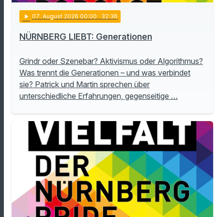
play_arrow
07
. August 2026 00:00
· 32:36
NÜRNBERG LIEBT: Generationen
Grindr oder Szenebar? Aktivismus oder Algorithmus?
Was trennt die Generationen – und was verbindet
sie? Patrick und Martin sprechen über
unterschiedliche Erfahrungen, gegenseitige …