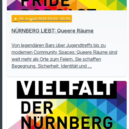
play_arrow
06
. August 2026 00:00
· 00:00
NÜRNBERG LIEBT: Queere Räume
Von legendären Bars über Jugendtreffs bis zu
modernen Community Spaces: Queere Räume sind
weit mehr als Orte zum Feiern. Sie schaffen
Begegnung, Sicherheit, Identität und …