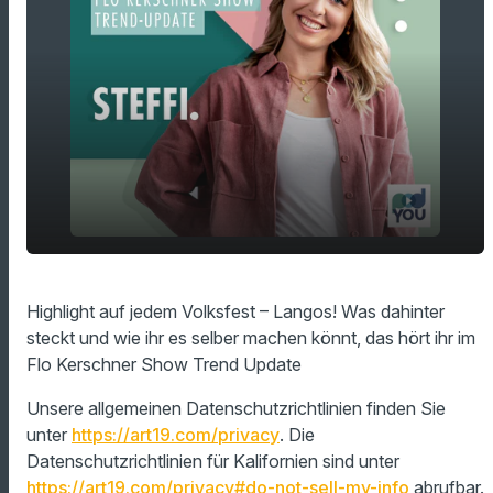
play_arrow
Highlight auf jedem Volksfest - Langos!
Highlight auf jedem Volksfest – Langos! Was dahinter
steckt und wie ihr es selber machen könnt, das hört ihr im
00:00
02:07
Flo Kerschner Show Trend Update
Unsere allgemeinen Datenschutzrichtlinien finden Sie
unter
https://art19.com/privacy
. Die
Datenschutzrichtlinien für Kalifornien sind unter
https://art19.com/privacy#do-not-sell-my-info
abrufbar.