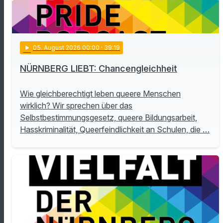
play_arrow
05
. August 2026 00:00
· 39:19
NÜRNBERG LIEBT: Chancengleichheit
Wie gleichberechtigt leben queere Menschen
wirklich? Wir sprechen über das
Selbstbestimmungsgesetz, queere Bildungsarbeit,
Hasskriminalität, Queerfeindlichkeit an Schulen, die …