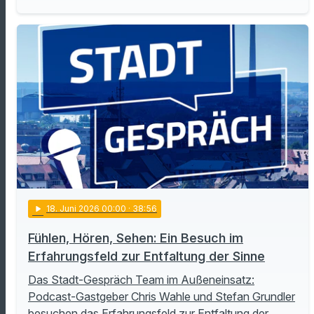
play_arrow
18
. Juni 2026 00:00
· 38:56
Fühlen, Hören, Sehen: Ein Besuch im
Erfahrungsfeld zur Entfaltung der Sinne
Das Stadt-Gespräch Team im Außeneinsatz:
Podcast-Gastgeber Chris Wahle und Stefan Grundler
besuchen das Erfahrungsfeld zur Entfaltung der