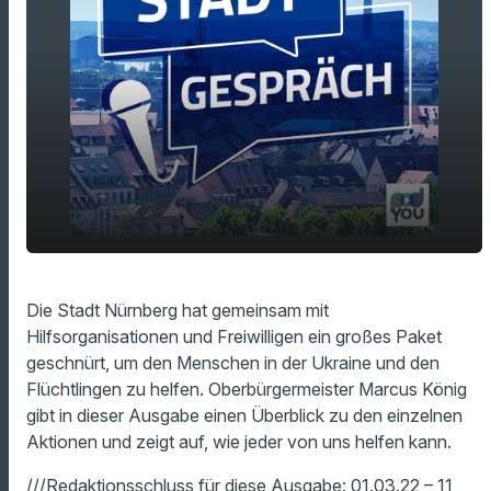
play_arrow
Hilfe für die Ukraine - Nürnberg packt an!
Die Stadt Nürnberg hat gemeinsam mit
Hilfsorganisationen und Freiwilligen ein großes Paket
00:00
10:20
geschnürt, um den Menschen in der Ukraine und den
Flüchtlingen zu helfen. Oberbürgermeister Marcus König
gibt in dieser Ausgabe einen Überblick zu den einzelnen
Aktionen und zeigt auf, wie jeder von uns helfen kann.
///Redaktionsschluss für diese Ausgabe: 01.03.22 – 11