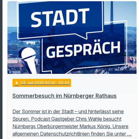
play_arrow
03
. Juli 2026 00:00
· 30:34
Sommerbesuch im Nürnberger Rathaus
Der Sommer ist in der Stadt – und hinterlässt seine
Spuren. Podcast Gastgeber Chris Wahle besucht
Nürnbergs Oberbürgermeister Markus König. Unsere
allgemeinen Datenschutzrichtlinien finden Sie unter …