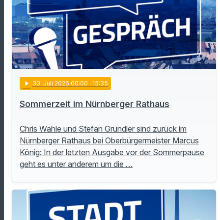
play_arrow
30
. Juli 2026 00:00
· 15:35
Sommerzeit im Nürnberger Rathaus
Chris Wahle und Stefan Grundler sind zurück im
Nürnberger Rathaus bei Oberbürgermeister Marcus
König: In der letzten Ausgabe vor der Sommerpause
geht es unter anderem um die …