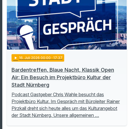
play_arrow
16
. Juli 2026 00:00
· 17:37
Bardentreffen, Blaue Nacht, Klassik Open
Air: Ein Besuch im Projektbüro Kultur der
Stadt Nürnberg
Podcast Gastgeber Chris Wahle besucht das
Projektbüro Kultur. Im Gespräch mit Büroleiter Rainer
Pirzkall dreht sich heute alles um das Kulturangebot
der Stadt Nürnberg. Unsere allgemeinen …