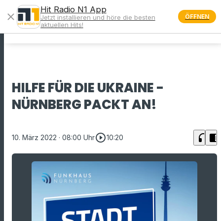
Hit Radio N1 App
close
ÖFFNEN
Jetzt installieren und höre die besten
menu
aktuellen Hits!
HILFE FÜR DIE UKRAINE -
NÜRNBERG PACKT AN!
play_circle_outline
headphones
chrome_reader_mode
10. März 2022
· 08:00 Uhr
10:20