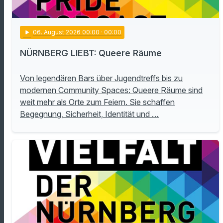
play_arrow
06
. August 2026 00:00
· 00:00
NÜRNBERG LIEBT: Queere Räume
Von legendären Bars über Jugendtreffs bis zu
modernen Community Spaces: Queere Räume sind
weit mehr als Orte zum Feiern. Sie schaffen
Begegnung, Sicherheit, Identität und …