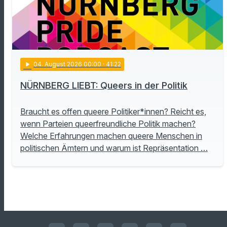
play_arrow
04
. August 2026 00:00
· 41:22
NÜRNBERG LIEBT: Queers in der Politik
Braucht es offen queere Politiker*innen? Reicht es,
wenn Parteien queerfreundliche Politik machen?
Welche Erfahrungen machen queere Menschen in
politischen Ämtern und warum ist Repräsentation …