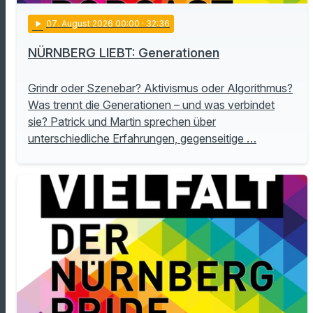
play_arrow
07
. August 2026 00:00
· 32:36
NÜRNBERG LIEBT: Generationen
Grindr oder Szenebar? Aktivismus oder Algorithmus?
Was trennt die Generationen – und was verbindet
sie? Patrick und Martin sprechen über
unterschiedliche Erfahrungen, gegenseitige …