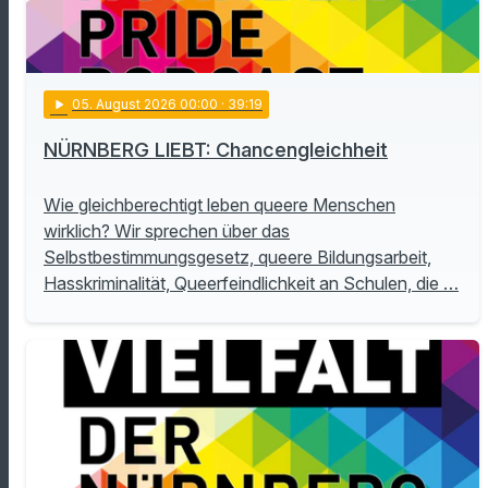
play_arrow
05
. August 2026 00:00
· 39:19
NÜRNBERG LIEBT: Chancengleichheit
Wie gleichberechtigt leben queere Menschen
wirklich? Wir sprechen über das
Selbstbestimmungsgesetz, queere Bildungsarbeit,
Hasskriminalität, Queerfeindlichkeit an Schulen, die …