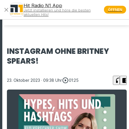
Hit Radio N1 App
close
ÖFFNEN
Jetzt installieren und höre die besten
menu
aktuellen Hits!
INSTAGRAM OHNE BRITNEY
SPEARS!
play_circle_outline
headphones
chrome_reader_mode
23. Oktober 2023
· 09:38 Uhr
01:25