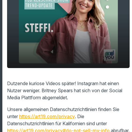
play_arrow
Instagram ohne Britney Spears!
Dutzende kuriose Videos später! Instagram hat einen
Nutzer weniger. Britney Spears hat sich von der Social
00:00
01:25
Media Plattform abgemeldet.
Unsere allgemeinen Datenschutzrichtlinien finden Sie
unter
https://art19.com/privacy
. Die
Datenschutzrichtlinien für Kalifornien sind unter
https://art19.com/privacy#do-not-sell-my-info
abrufbar.