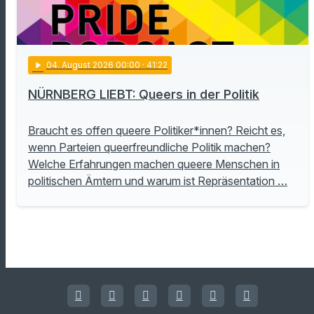
play_arrow
04
. August 2026 00:00
· 41:22
NÜRNBERG LIEBT: Queers in der Politik
Braucht es offen queere Politiker*innen? Reicht es,
wenn Parteien queerfreundliche Politik machen?
Welche Erfahrungen machen queere Menschen in
politischen Ämtern und warum ist Repräsentation …