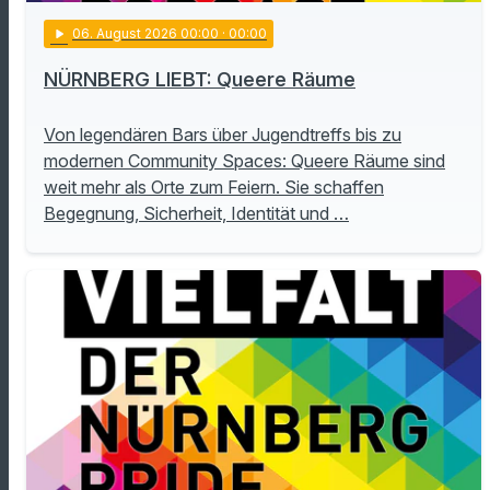
play_arrow
06
. August 2026 00:00
· 00:00
NÜRNBERG LIEBT: Queere Räume
Von legendären Bars über Jugendtreffs bis zu
modernen Community Spaces: Queere Räume sind
weit mehr als Orte zum Feiern. Sie schaffen
Begegnung, Sicherheit, Identität und …