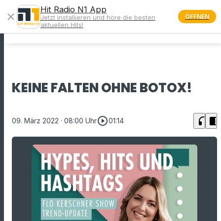
Hit Radio N1 App
close
ÖFFNEN
Jetzt installieren und höre die besten
menu
aktuellen Hits!
KEINE FALTEN OHNE BOTOX!
play_circle_outline
headphones
chrome_reader_mode
09. März 2022
· 08:00 Uhr
01:14