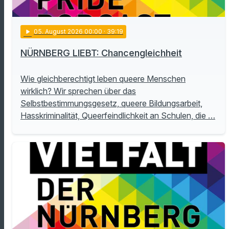
play_arrow
05
. August 2026 00:00
· 39:19
NÜRNBERG LIEBT: Chancengleichheit
Wie gleichberechtigt leben queere Menschen
wirklich? Wir sprechen über das
Selbstbestimmungsgesetz, queere Bildungsarbeit,
Hasskriminalität, Queerfeindlichkeit an Schulen, die …