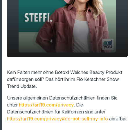
play_arrow
Keine Falten ohne Botox!
Kein Falten mehr ohne Botox! Welches Beauty Produkt
dafür sorgen soll? Das hört ihr im Flo Kerschner Show
00:00
01:14
Trend Update.
Unsere allgemeinen Datenschutzrichtlinien finden Sie
unter
https://art19.com/privacy
. Die
Datenschutzrichtlinien für Kalifornien sind unter
https://art19.com/privacy#do-not-sell-my-info
abrufbar.