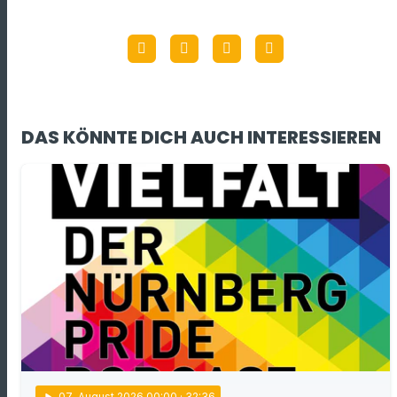
DAS KÖNNTE DICH AUCH INTERESSIEREN
play_arrow
07
. August 2026 00:00
· 32:36