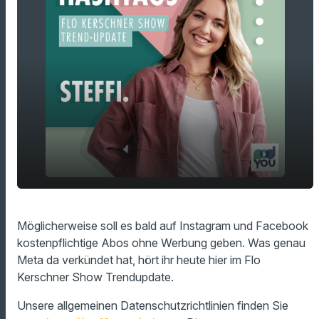
Keine Werbung mehr auf Instagram und Co.
play_arrow
Möglicherweise soll es bald auf Instagram und Facebook
für je 10 Euro!
kostenpflichtige Abos ohne Werbung geben. Was genau
00:00
01:24
Meta da verkündet hat, hört ihr heute hier im Flo
Kerschner Show Trendupdate.
Unsere allgemeinen Datenschutzrichtlinien finden Sie