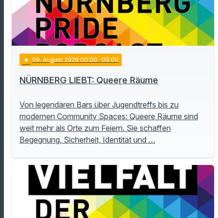
play_arrow
06
. August 2026 00:00
· 00:00
NÜRNBERG LIEBT: Queere Räume
Von legendären Bars über Jugendtreffs bis zu
modernen Community Spaces: Queere Räume sind
weit mehr als Orte zum Feiern. Sie schaffen
Begegnung, Sicherheit, Identität und …