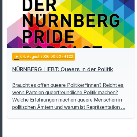
play_arrow
04
. August 2026 00:00
· 41:22
NÜRNBERG LIEBT: Queers in der Politik
Braucht es offen queere Politiker*innen? Reicht es,
wenn Parteien queerfreundliche Politik machen?
Welche Erfahrungen machen queere Menschen in
politischen Ämtern und warum ist Repräsentation …