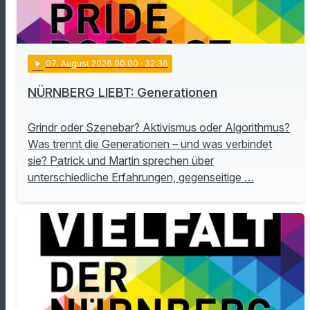
play_arrow
07
. August 2026 00:00
· 32:36
NÜRNBERG LIEBT: Generationen
Grindr oder Szenebar? Aktivismus oder Algorithmus?
Was trennt die Generationen – und was verbindet
sie? Patrick und Martin sprechen über
unterschiedliche Erfahrungen, gegenseitige …