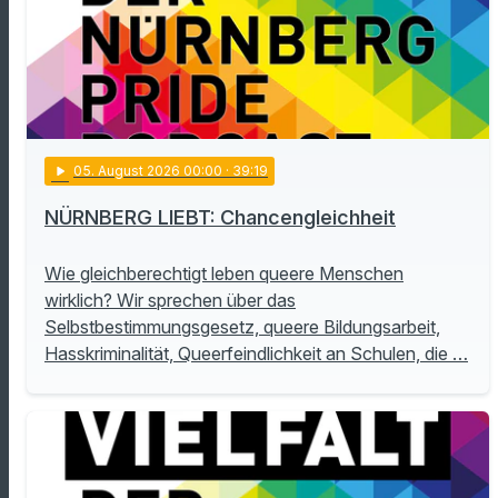
play_arrow
05
. August 2026 00:00
· 39:19
NÜRNBERG LIEBT: Chancengleichheit
Wie gleichberechtigt leben queere Menschen
wirklich? Wir sprechen über das
Selbstbestimmungsgesetz, queere Bildungsarbeit,
Hasskriminalität, Queerfeindlichkeit an Schulen, die …