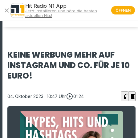
Hit Radio N1 App
close
ÖFFNEN
Jetzt installieren und höre die besten
menu
aktuellen Hits!
KEINE WERBUNG MEHR AUF
INSTAGRAM UND CO. FÜR JE 10
EURO!
play_circle_outline
headphones
chrome_reader_mode
04. Oktober 2023
· 10:47 Uhr
01:24