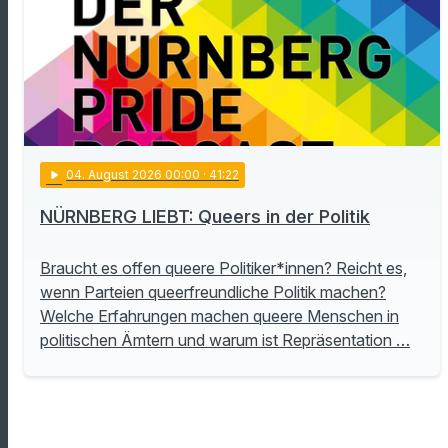
play_arrow
04
. August 2026 00:00
· 41:22
NÜRNBERG LIEBT: Queers in der Politik
Braucht es offen queere Politiker*innen? Reicht es,
wenn Parteien queerfreundliche Politik machen?
Welche Erfahrungen machen queere Menschen in
politischen Ämtern und warum ist Repräsentation …