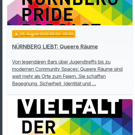
play_arrow
06
. August 2026 00:00
· 00:00
NÜRNBERG LIEBT: Queere Räume
Von legendären Bars über Jugendtreffs bis zu
modernen Community Spaces: Queere Räume sind
weit mehr als Orte zum Feiern. Sie schaffen
Begegnung, Sicherheit, Identität und …