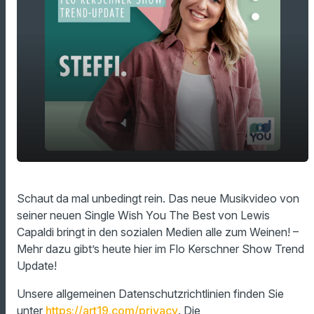
play_arrow
Lewis Capaldi bringt alle zum Weinen!
Schaut da mal unbedingt rein. Das neue Musikvideo von
seiner neuen Single Wish You The Best von Lewis
00:00
01:11
Capaldi bringt in den sozialen Medien alle zum Weinen! –
Mehr dazu gibt’s heute hier im Flo Kerschner Show Trend
Update!
Unsere allgemeinen Datenschutzrichtlinien finden Sie
unter
https://art19.com/privacy
. Die