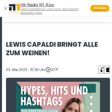
Hit Radio N1 App
close
ÖFFNEN
Jetzt installieren und höre die besten
menu
aktuellen Hits!
LEWIS CAPALDI BRINGT ALLE
ZUM WEINEN!
play_circle_outline
headphones
chrome_reader_mode
05. Mai 2023
· 10:39 Uhr
01:11