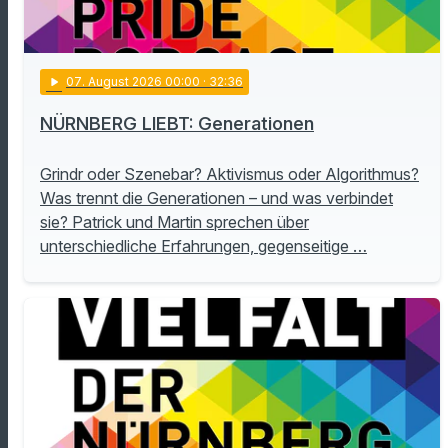
play_arrow
07
. August 2026 00:00
· 32:36
NÜRNBERG LIEBT: Generationen
Grindr oder Szenebar? Aktivismus oder Algorithmus?
Was trennt die Generationen – und was verbindet
sie? Patrick und Martin sprechen über
unterschiedliche Erfahrungen, gegenseitige …