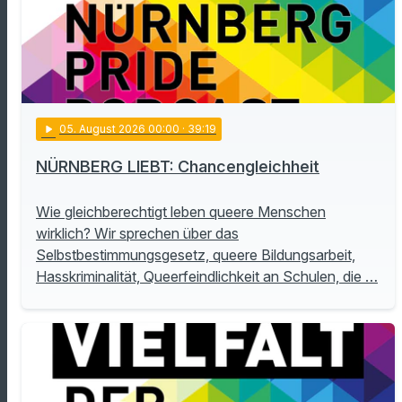
play_arrow
05
. August 2026 00:00
· 39:19
NÜRNBERG LIEBT: Chancengleichheit
Wie gleichberechtigt leben queere Menschen
wirklich? Wir sprechen über das
Selbstbestimmungsgesetz, queere Bildungsarbeit,
Hasskriminalität, Queerfeindlichkeit an Schulen, die …